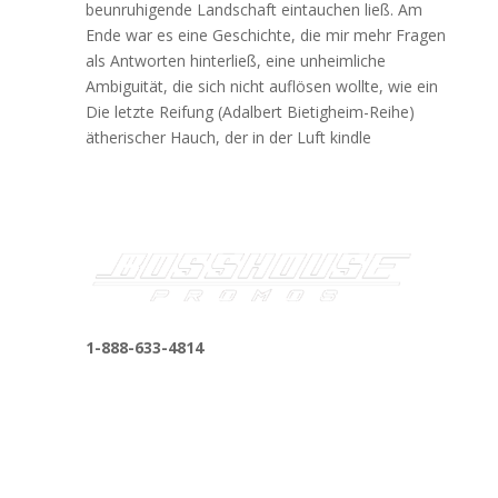
beunruhigende Landschaft eintauchen ließ. Am
Ende war es eine Geschichte, die mir mehr Fragen
als Antworten hinterließ, eine unheimliche
Ambiguität, die sich nicht auflösen wollte, wie ein
Die letzte Reifung (Adalbert Bietigheim-Reihe)
ätherischer Hauch, der in der Luft kindle
1-888-633-4814
bosshousepromotions@gmail.com
255 N D St suite 401 h, San Bernardino, CA
92410, United States