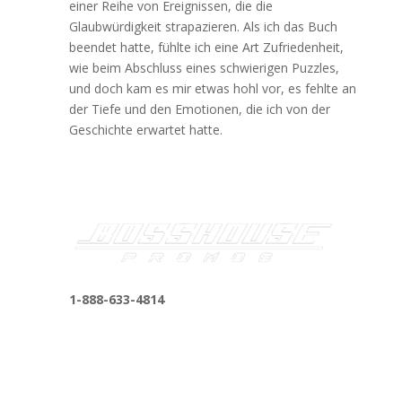
einer Reihe von Ereignissen, die die
Glaubwürdigkeit strapazieren. Als ich das Buch
beendet hatte, fühlte ich eine Art Zufriedenheit,
wie beim Abschluss eines schwierigen Puzzles,
und doch kam es mir etwas hohl vor, es fehlte an
der Tiefe und den Emotionen, die ich von der
Geschichte erwartet hatte.
1-888-633-4814
bosshousepromotions@gmail.com
255 N D St suite 401 h, San Bernardino, CA
92410, United States