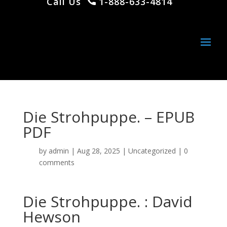
Call Us
1-888-633-4814
Die Strohpuppe. – EPUB
PDF
by
admin
|
Aug 28, 2025
|
Uncategorized
|
0
comments
Die Strohpuppe. : David
Hewson