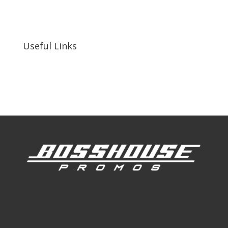
255 N D St suite 401 h, San Bernardino, CA
92410, United States
Useful Links
Our Work
Our Clients