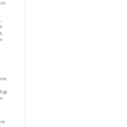
 ich
,
nd
e,
in
eise
fügt.
rt
cht