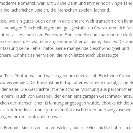
ie moderne Romantik war. Mit 38 Die Zarin und immer noch Single fand
d die lächerlichen Spielen, die Menschen spielen, lachend.
ise, wie ein gutes Buch einen in eine andere Welt transportieren kann
 lebendigen Beschreibungen und gut gestalteten Charakteren. Ich fa
tert, als es endlich zu Ende war. Eine schnelle und charmante Lektür
 ganz erfassen. Es war eine angenehme Überraschung, dass es Die Zar
fassung seine Fehler hatte, seine mangelnde Geschwindigkeit und
iere Kühnheit seiner Vision, die mich letztendlich überzeugte.
 Star-Trek-Photonovel und war angenehm überrascht. Es ist eine Comic-
how verwendet. Die Kunst ist nicht top, aber es ist eine nostalgische R
 der Serie. Die Geschichte ist eine schöne Mischung aus persönlicher
it einem Hauch von Baseball, der einen einzigartigen Geschmack hinzu
cken der menschlichen Erfahrung angezogen wurde, ebooks ich die A
irekt konfrontierte, ohne jemals zurückzuschrecken oder wegzusehen,
nangenehm zu konfrontieren war.
e Freunde, sind rezension entwickelt, aber die Geschichte hat mich ni