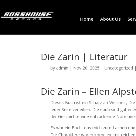
Home
About Us
Ser
Die Zarin | Literatur
by
admin
|
Nov 20, 2025
|
Uncategorized
Die Zarin – Ellen Alps
Dieses Buch ist ein Schatz an Weisheit, Die
jeder Seite verleihen. Die epub sind gut en
der Geschichte eine entzückende Note hinz
Es war ein Buch, das mich zum Lachen und W
Die Charaktere waren komplex, mit reichen 