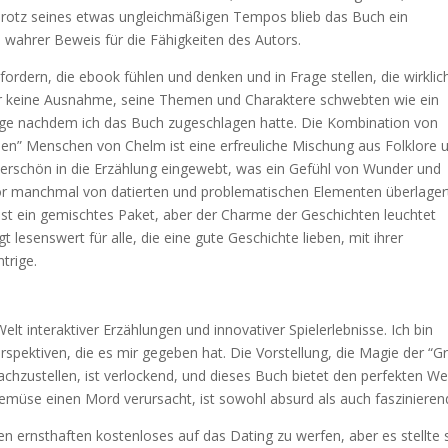
Trotz seines etwas ungleichmäßigen Tempos blieb das Buch ein
n wahrer Beweis für die Fähigkeiten des Autors.
ordern, die ebook fühlen und denken und in Frage stellen, die wirklic
ar keine Ausnahme, seine Themen und Charaktere schwebten wie ein
ange nachdem ich das Buch zugeschlagen hatte. Die Kombination von
sen” Menschen von Chelm ist eine erfreuliche Mischung aus Folklore 
rschön in die Erzählung eingewebt, was ein Gefühl von Wunder und
mor manchmal von datierten und problematischen Elementen überlager
 ist ein gemischtes Paket, aber der Charme der Geschichten leuchtet
 lesenswert für alle, die eine gute Geschichte lieben, mit ihrer
trige.
lt interaktiver Erzählungen und innovativer Spielerlebnisse. Ich bin
rspektiven, die es mir gegeben hat. Die Vorstellung, die Magie der “G
achzustellen, ist verlockend, und dieses Buch bietet den perfekten We
emüse einen Mord verursacht, ist sowohl absurd als auch faszinieren
n ernsthaften kostenloses auf das Dating zu werfen, aber es stellte 