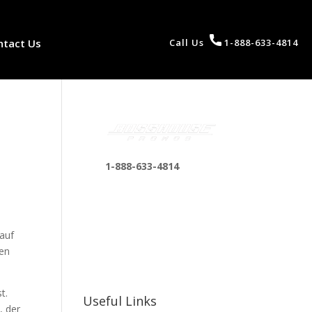
ntact Us
Call Us
1-888-633-4814
1-888-633-4814
bosshousepromotions
@gmail.com
255 N D St suite 401 h,
 auf
San Bernardino, CA
gen
92410, United States
t.
Useful Links
, der