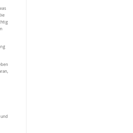
twas
Die
chtig
en
ung
Leben
aran,
d und