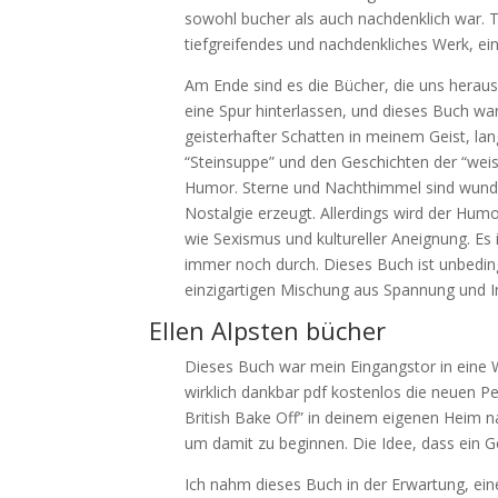
sowohl bucher als auch nachdenklich war. 
tiefgreifendes und nachdenkliches Werk, ei
Am Ende sind es die Bücher, die uns herausf
eine Spur hinterlassen, und dieses Buch w
geisterhafter Schatten in meinem Geist, l
“Steinsuppe” und den Geschichten der “wei
Humor. Sterne und Nachthimmel sind wunde
Nostalgie erzeugt. Allerdings wird der Hu
wie Sexismus und kultureller Aneignung. Es
immer noch durch. Dieses Buch ist unbedingt
einzigartigen Mischung aus Spannung und In
Ellen Alpsten bücher
Dieses Buch war mein Eingangstor in eine We
wirklich dankbar pdf kostenlos die neuen Pe
British Bake Off” in deinem eigenen Heim n
um damit zu beginnen. Die Idee, dass ein G
Ich nahm dieses Buch in der Erwartung, eine