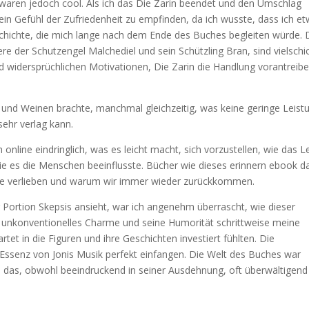
e waren jedoch cool. Als ich das Die Zarin beendet und den Umschlag
ein Gefühl der Zufriedenheit zu empfinden, da ich wusste, dass ich e
schichte, die mich lange nach dem Ende des Buches begleiten würde. 
re der Schutzengel Malchediel und sein Schützling Bran, sind vielschi
nd widersprüchlichen Motivationen, Die Zarin die Handlung vorantreib
 und Weinen brachte, manchmal gleichzeitig, was keine geringe Leist
 sehr verlag kann.
 online eindringlich, was es leicht macht, sich vorzustellen, wie das 
e es die Menschen beeinflusste. Bücher wie dieses erinnern ebook d
e verlieben und warum wir immer wieder zurückkommen.
 Portion Skepsis ansieht, war ich angenehm überrascht, wie dieser
 unkonventionelles Charme und seine Humorität schrittweise meine
et in die Figuren und ihre Geschichten investiert fühlten. Die
die Essenz von Jonis Musik perfekt einfangen. Die Welt des Buches war
pos, das, obwohl beeindruckend in seiner Ausdehnung, oft überwältigen