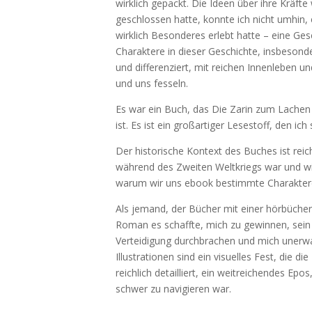
wirklich gepackt. Die Ideen über ihre Kräft
geschlossen hatte, konnte ich nicht umhin, 
wirklich Besonderes erlebt hatte – eine Ge
Charaktere in dieser Geschichte, insbesonde
und differenziert, mit reichen Innenleben u
und uns fesseln.
Es war ein Buch, das Die Zarin zum Lachen
ist. Es ist ein großartiger Lesestoff, den ich
Der historische Kontext des Buches ist reich
während des Zweiten Weltkriegs war und wi
warum wir uns ebook bestimmte Charakter
Als jemand, der Bücher mit einer hörbücher
Roman es schaffte, mich zu gewinnen, sein
Verteidigung durchbrachen und mich unerwart
Illustrationen sind ein visuelles Fest, die 
reichlich detailliert, ein weitreichendes E
schwer zu navigieren war.