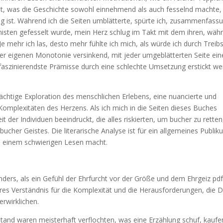
t, was die Geschichte sowohl einnehmend als auch fesselnd machte,
ist. Während ich die Seiten umblätterte, spürte ich, zusammenfass
isten gefesselt wurde, mein Herz schlug im Takt mit dem ihren, wäh
Je mehr ich las, desto mehr fühlte ich mich, als würde ich durch Treib
er eigenen Monotonie versinkend, mit jeder umgeblätterten Seite ein
 faszinierendste Prämisse durch eine schlechte Umsetzung erstickt w
mächtige Exploration des menschlichen Erlebens, eine nuancierte und
mplexitäten des Herzens. Als ich mich in die Seiten dieses Buches
it der Individuen beeindruckt, die alles riskierten, um bucher zu retten
bucher Geistes. Die literarische Analyse ist für ein allgemeines Publi
zu einem schwierigen Lesen macht.
anders, als ein Gefühl der Ehrfurcht vor der Größe und dem Ehrgeiz pd
res Verständnis für die Komplexität und die Herausforderungen, die D
erwirklichen.
and waren meisterhaft verflochten, was eine Erzählung schuf, kaufe