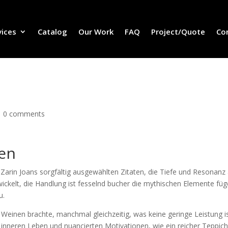
vices
Catalog
Our Work
FAQ
Project/Quote
Co
|
0 comments
ten
 Zarin Joans sorgfältig ausgewählten Zitaten, die Tiefe und Resonanz
twickelt, die Handlung ist fesselnd bucher die mythischen Elemente fü
u.
einen brachte, manchmal gleichzeitig, was keine geringe Leistung is
inneren Leben und nuancierten Motivationen, wie ein reicher Teppich