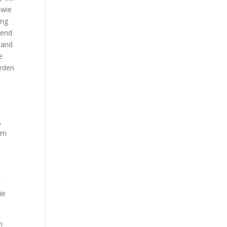
Our Work
 wie
ung
Our Clients
rend
sand
e
erden
,
kum
f
ie
n