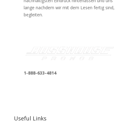
nachhaltigsten Eindruck hinterlassen und uns
lange nachdem wir mit dem Lesen fertig sind,
begleiten.
1-888-633-4814
bosshousepromotions@gmail.com
255 N D St suite 401 h, San Bernardino, CA
92410, United States
Useful Links
Our Work