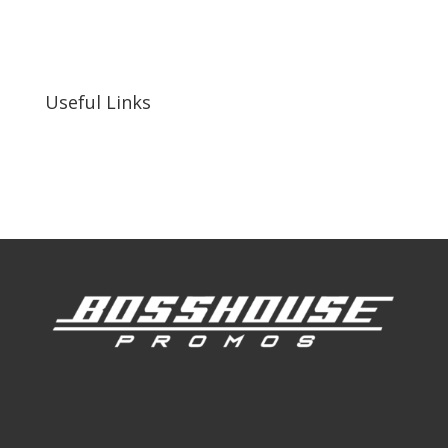
255 N D St suite 401 h, San Bernardino, CA
92410, United States
Useful Links
Our Work
Our Clients