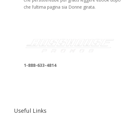
che l’ultima pagina sia Donne girata.
1-888-633-4814
bosshousepromotions@gmail.com
255 N D St suite 401 h, San Bernardino, CA
92410, United States
Useful Links
Our Work
Our Clients