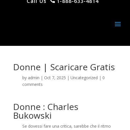
Call Us
1-888-633-4814
Donne | Scaricare Gratis
by
admin
|
Oct 7, 2025
|
Uncategorized
|
0
comments
Donne : Charles
Bukowski
Se dovessi fare una critica, sarebbe che il ritmo