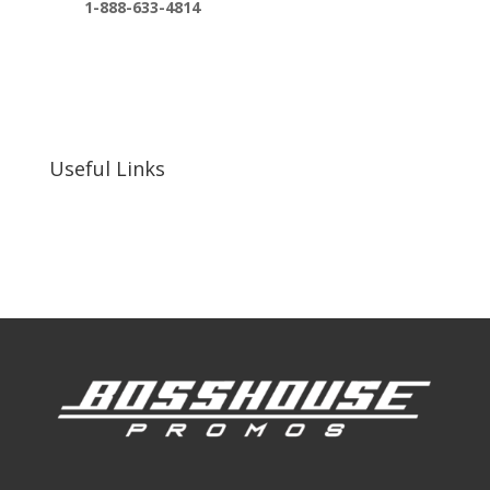
1-888-633-4814
bosshousepromotions@gmail.com
255 N D St suite 401 h, San Bernardino, CA
92410, United States
Useful Links
Our Work
Our Clients