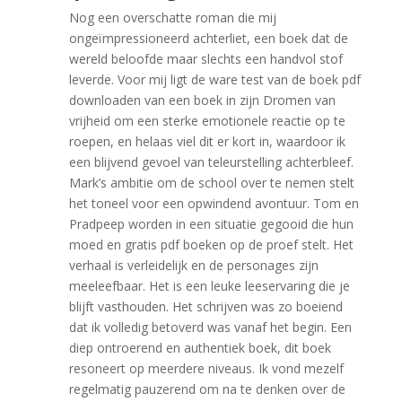
Nog een overschatte roman die mij
ongeïmpressioneerd achterliet, een boek dat de
wereld beloofde maar slechts een handvol stof
leverde. Voor mij ligt de ware test van de boek pdf
downloaden van een boek in zijn Dromen van
vrijheid om een sterke emotionele reactie op te
roepen, en helaas viel dit er kort in, waardoor ik
een blijvend gevoel van teleurstelling achterbleef.
Mark’s ambitie om de school over te nemen stelt
het toneel voor een opwindend avontuur. Tom en
Pradpeep worden in een situatie gegooid die hun
moed en gratis pdf boeken op de proef stelt. Het
verhaal is verleidelijk en de personages zijn
meeleefbaar. Het is een leuke leeservaring die je
blijft vasthouden. Het schrijven was zo boeiend
dat ik volledig betoverd was vanaf het begin. Een
diep ontroerend en authentiek boek, dit boek
resoneert op meerdere niveaus. Ik vond mezelf
regelmatig pauzerend om na te denken over de