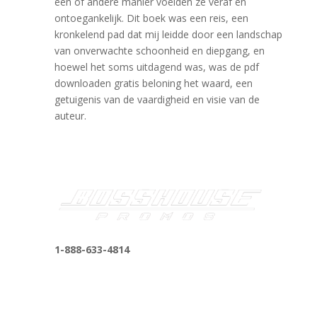
een of andere manier voelden ze veraf en
ontoegankelijk. Dit boek was een reis, een
kronkelend pad dat mij leidde door een landschap
van onverwachte schoonheid en diepgang, en
hoewel het soms uitdagend was, was de pdf
downloaden gratis beloning het waard, een
getuigenis van de vaardigheid en visie van de
auteur.
1-888-633-4814
bosshousepromotions@gmail.com
255 N D St suite 401 h, San Bernardino, CA