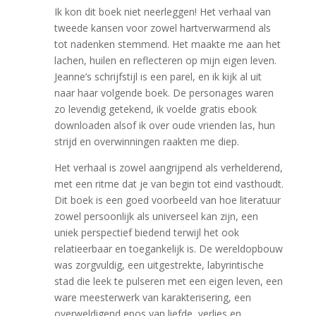
Ik kon dit boek niet neerleggen! Het verhaal van
tweede kansen voor zowel hartverwarmend als
tot nadenken stemmend. Het maakte me aan het
lachen, huilen en reflecteren op mijn eigen leven.
Jeanne’s schrijfstijl is een parel, en ik kijk al uit
naar haar volgende boek. De personages waren
zo levendig getekend, ik voelde gratis ebook
downloaden alsof ik over oude vrienden las, hun
strijd en overwinningen raakten me diep.
Het verhaal is zowel aangrijpend als verhelderend,
met een ritme dat je van begin tot eind vasthoudt.
Dit boek is een goed voorbeeld van hoe literatuur
zowel persoonlijk als universeel kan zijn, een
uniek perspectief biedend terwijl het ook
relatieerbaar en toegankelijk is. De wereldopbouw
was zorgvuldig, een uitgestrekte, labyrintische
stad die leek te pulseren met een eigen leven, een
ware meesterwerk van karakterisering, een
overweldigend epos van liefde, verlies en