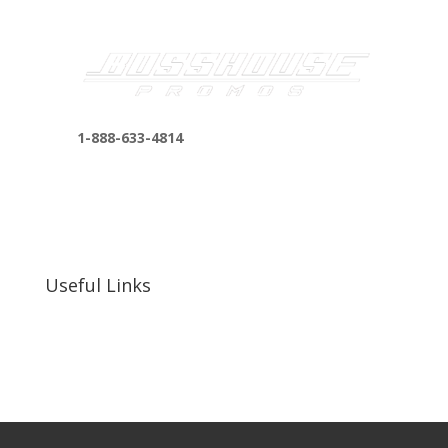
1-888-633-4814
bosshousepromotions@gmail.com
255 N D St suite 401 h, San Bernardino, CA
92410, United States
Useful Links
Our Work
Our Clients