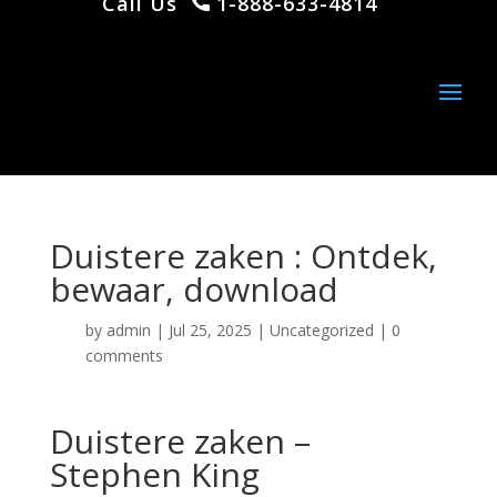
Call Us
1-888-633-4814
Duistere zaken : Ontdek,
bewaar, download
by
admin
|
Jul 25, 2025
|
Uncategorized
|
0
comments
Duistere zaken –
Stephen King