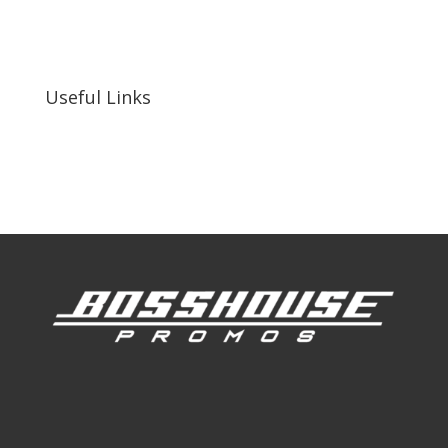
255 N D St suite 401 h, San Bernardino, CA
92410, United States
Useful Links
Our Work
Our Clients