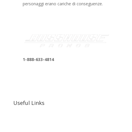
personaggi erano cariche di conseguenze.
1-888-633-4814
bosshousepromotions@gmail.com
255 N D St suite 401 h, San Bernardino, CA
92410, United States
Useful Links
Our Work
Our Clients