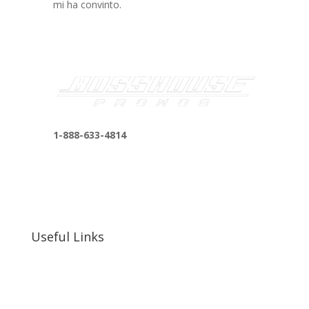
mi ha convinto.
1-888-633-4814
bosshousepromotions@gmail.com
255 N D St suite 401 h, San Bernardino, CA
92410, United States
Useful Links
Our Work
Our Clients