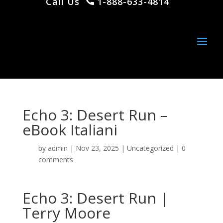
Call Us
1-888-633-4814
Echo 3: Desert Run –
eBook Italiani
by
admin
|
Nov 23, 2025
|
Uncategorized
|
0
comments
Echo 3: Desert Run |
Terry Moore