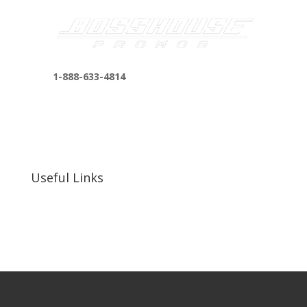
1-888-633-4814
bosshousepromotions@gmail.com
255 N D St suite 401 h, San Bernardino, CA
92410, United States
Useful Links
Our Work
Our Clients