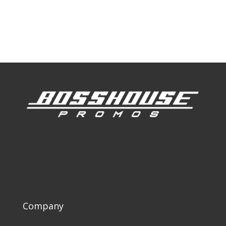
Our Work
Our Clients
Company