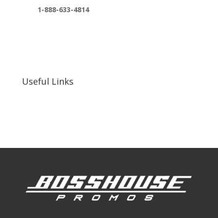
1-888-633-4814
bosshousepromotions@gmail.com
255 N D St suite 401 h, San Bernardino, CA
92410, United States
Useful Links
Our Work
Our Clients