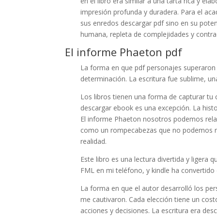
en el libro era similar a una tarta rica y e
impresión profunda y duradera. Para el aca
sus enredos descargar pdf sino en su poten
humana, repleta de complejidades y contra
El informe Phaeton pdf
La forma en que pdf personajes superaron s
determinación. La escritura fue sublime, u
Los libros tienen una forma de capturar tu 
descargar ebook es una excepción. La histo
El informe Phaeton nosotros podemos relac
como un rompecabezas que no podemos reso
realidad.
Este libro es una lectura divertida y liger
FML en mi teléfono, y kindle ha convertido e
La forma en que el autor desarrolló los pe
me cautivaron. Cada elección tiene un costo
acciones y decisiones. La escritura era de