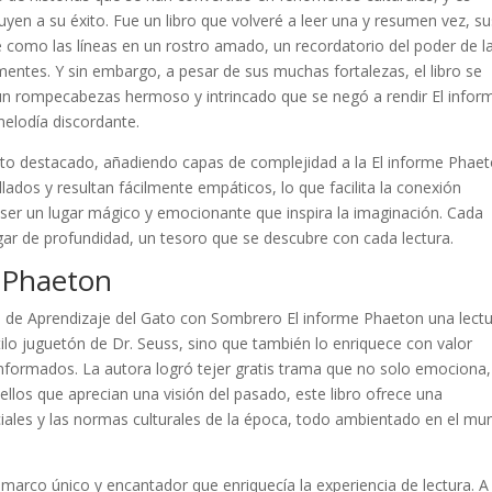
uyen a su éxito. Fue un libro que volveré a leer una y resumen vez, su
como las líneas en un rostro amado, un recordatorio del poder de l
mentes. Y sin embargo, a pesar de sus muchas fortalezas, el libro se
un rompecabezas hermoso y intrincado que se negó a rendir El infor
elodía discordante.
cto destacado, añadiendo capas de complejidad a la El informe Phae
lados y resultan fácilmente empáticos, lo que facilita la conexión
e ser un lugar mágico y emocionante que inspira la imaginación. Cada
gar de profundidad, un tesoro que se descubre con cada lectura.
 Phaeton
ca de Aprendizaje del Gato con Sombrero El informe Phaeton una lect
estilo juguetón de Dr. Seuss, sino que también lo enriquece con valor
informados. La autora logró tejer gratis trama que no solo emociona,
llos que aprecian una visión del pasado, este libro ofrece una
ociales y las normas culturales de la época, todo ambientado en el m
n marco único y encantador que enriquecía la experiencia de lectura. A