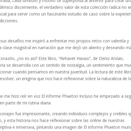
laborada, cada símbolo y motivo se superponía al anterior para crear un
démico discerniente, el verdadero valor de esta colección radica no e
cial para servir como un fascinante estudio de caso sobre la experie
dicciones.
us desafíos me inspiró a enfrentar mis propios retos con valentía y
na clase magistral en narración que me dejó sin aliento y deseando m
corazón, ¿no es así? Este libro, “Rehavet Havası”, de Deniz Arslan,
ria se desarrolla con un sentido de nostalgia, un sentimiento que m
ionar cuando pensamos en nuestra juventud. La lectura de este libr
lver, un enigma que nos hace reflexionar sobre la naturaleza de l
a que me hizo reír en voz El informe Phaeton Incluso he empezado a seg
n parte de mi rutina diaria.
rsonajes fue impresionante, creando individuos complejos y creíbles 
, y esta historia nos hace reflexionar sobre las online de nuestras
scriptiva e inmersiva, pintando una imagen de El informe Phaeton mu