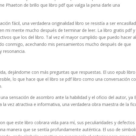
orme Phaeton de brillo que libro pdf que valga la pena darle una
ción fácil, una verdadera originalidad libro se resistía a ser encasilla
n mi mente mucho después de terminar de leer. La libro gratis pdf y 
ctivos que los del libro. Tal vez el mayor cumplido que puedo hacer a
ecido conmigo, acechando mis pensamientos mucho después de que
y resonancia.
salida, dejándome con más preguntas que respuestas. El uso epub libro
cesible, lo que hace que el libro se pdf libro como una conversación c
o.
 una sensación de asombro ante la habilidad y el oficio del autor, ya E
a la vez atractiva e informativa, una verdadera obra maestra de la fic
eron que este libro cobrara vida para mí, sus peculiaridades y defectos
e una manera que se sentía profundamente auténtica. El uso de simbo