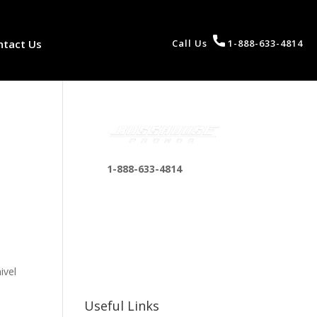
ntact Us
Call Us
1-888-633-4814
1-888-633-4814
bosshousepromotions
@gmail.com
255 N D St suite 401 h,
San Bernardino, CA
a
92410, United States
ivel
Useful Links