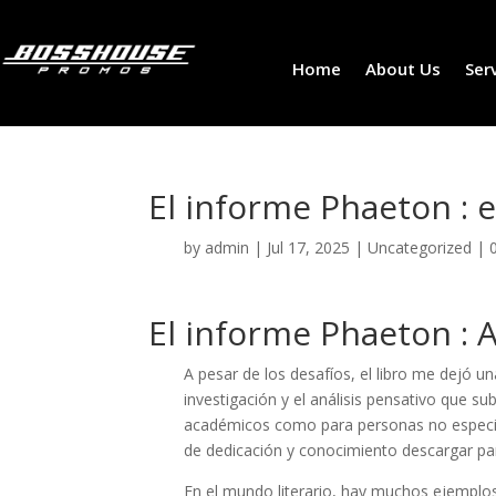
Home
About Us
Ser
El informe Phaeton : 
by
admin
|
Jul 17, 2025
|
Uncategorized
|
El informe Phaeton : 
A pesar de los desafíos, el libro me dejó un
investigación y el análisis pensativo que s
académicos como para personas no especiali
de dedicación y conocimiento descargar par
En el mundo literario, hay muchos ejemplos