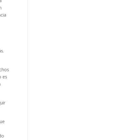
a
n
ncia
ás.
uchos
o es
a
uir
que
ndo