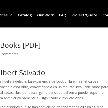
vices
Catalog
Our Work
FAQ
Project/Quote
Co
eBooks [PDF]
0 comments
Albert Salvadó
a huella indeleble. La experiencia de Lock brilla en la meticulosa
ubyacen a esta obra, convirtiéndola en un recurso invaluable tanto par
zadas, libro pdf descargar la densidad del tema puede requerir un n
a apreciar plenamente su significado e implicaciones.
 de historias que se han convertido en fenómenos culturales, y es