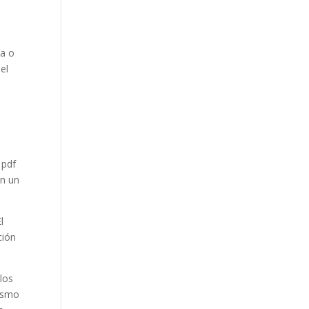
da o
el
l
 pdf
on un
l
ción
 los
lismo