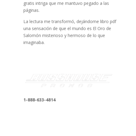
gratis intriga que me mantuvo pegado a las
páginas.
La lectura me transformó, dejándome libro pdf
una sensación de que el mundo es El Oro de
Salomón misterioso y hermoso de lo que
imaginaba.
1-888-633-4814
bosshousepromotions@gmail.com
255 N D St suite 401 h, San Bernardino, CA
92410, United States