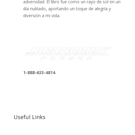
adversidad. El libro fue como un rayo de sol en un
día nublado, aportando un toque de alegría y
diversión a mi vida.
1-888-633-4814
bosshousepromotions@gmail.com
255 N D St suite 401 h, San Bernardino, CA
92410, United States
Useful Links
Our Work