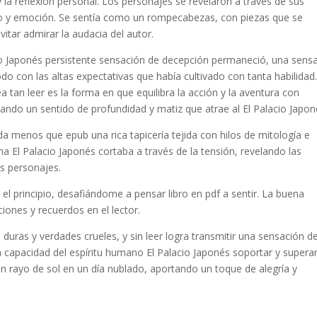
y la reflexión personal. Los personajes se revelaron a través de sus
ado y emoción. Se sentía como un rompecabezas, con piezas que se
vitar admirar la audacia del autor.
acio Japonés persistente sensación de decepción permaneció, una sens
odo con las altas expectativas que había cultivado con tanta habilidad
a tan leer es la forma en que equilibra la acción y la aventura con
eando un sentido de profundidad y matiz que atrae al El Palacio Japo
a menos que epub una rica tapicería tejida con hilos de mitología e
na El Palacio Japonés cortaba a través de la tensión, revelando las
os personajes.
 principio, desafiándome a pensar libro en pdf a sentir. La buena
iones y recuerdos en el lector.
 duras y verdades crueles, y sin leer logra transmitir una sensación d
a capacidad del espíritu humano El Palacio Japonés soportar y superar
 un rayo de sol en un día nublado, aportando un toque de alegría y