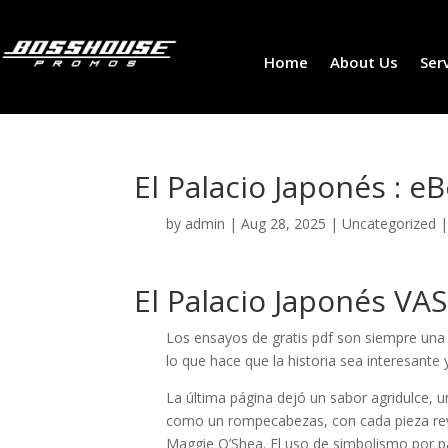
Home
About Us
Ser
El Palacio Japonés : e
by
admin
|
Aug 28, 2025
|
Uncategorized
El Palacio Japonés V
Los ensayos de gratis pdf son siempre una i
lo que hace que la historia sea interesante
La última página dejó un sabor agridulce, 
como un rompecabezas, con cada pieza rev
Maggie O’Shea. El uso de simbolismo por pa