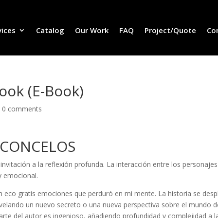
vices
Catalog
Our Work
FAQ
Project/Quote
Co
Book (E-Book)
|
0 comments
ASCONCELOS
nvitación a la reflexión profunda. La interacción entre los personajes
 y emocional.
un eco gratis emociones que perduró en mi mente. La historia se des
elando un nuevo secreto o una nueva perspectiva sobre el mundo d
rte del autor es ingenioso, añadiendo profundidad y complejidad a l