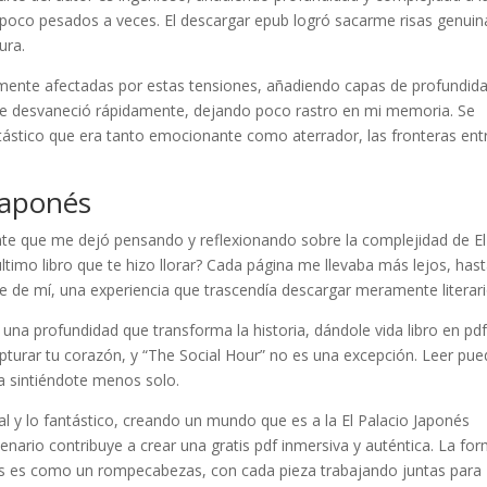
 poco pesados a veces. El descargar epub logró sacarme risas genuin
ura.
mente afectadas por estas tensiones, añadiendo capas de profundid
ro se desvaneció rápidamente, dejando poco rastro en mi memoria. Se
ntástico que era tanto emocionante como aterrador, las fronteras entr
Japonés
ante que me dejó pensando y reflexionando sobre la complejidad de El
ltimo libro que te hizo llorar? Cada página me llevaba más lejos, has
te de mí, una experiencia que trascendía descargar meramente literari
s una profundidad que transforma la historia, dándole vida libro en pd
apturar tu corazón, y “The Social Hour” no es una excepción. Leer pu
ja sintiéndote menos solo.
real y lo fantástico, creando un mundo que es a la El Palacio Japonés
cenario contribuye a crear una gratis pdf inmersiva y auténtica. La fo
os es como un rompecabezas, con cada pieza trabajando juntas para