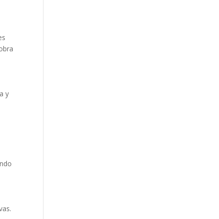
es
 obra
a y
fundo
vas.