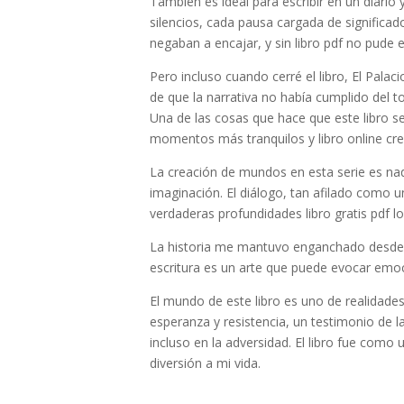
También es ideal para escribir en un diario 
silencios, cada pausa cargada de signific
negaban a encajar, y sin libro pdf no pude e
Pero incluso cuando cerré el libro, El Pal
de que la narrativa no había cumplido del t
Una de las cosas que hace que este libro se
momentos más tranquilos y libro online​ cr
La creación de mundos en esta serie es nad
imaginación. El diálogo, tan afilado como u
verdaderas profundidades libro gratis pdf l
La historia me mantuvo enganchado desde el
escritura es un arte que puede evocar emoc
El mundo de este libro es uno de realidades
esperanza y resistencia, un testimonio de l
incluso en la adversidad. El libro fue como
diversión a mi vida.