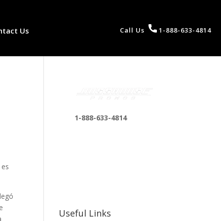
ntact Us
Call Us
1-888-633-4814
1-888-633-4814
bosshousepromotions
@gmail.com
255 N D St suite 401 h,
 es
San Bernardino, CA
92410, United States
plegó
e
Useful Links
a