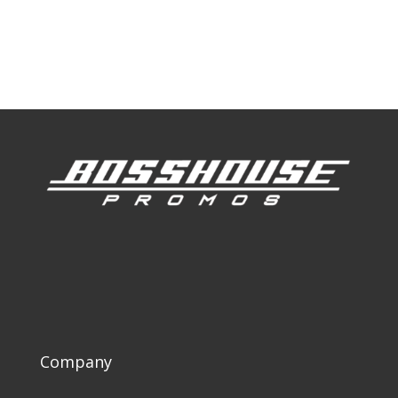
Our Work
Our Clients
Company