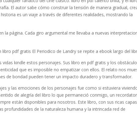
ualquier fanático del cine clásico. libro en pdf talento brilla, y el lib
grafía. El autor sabe cómo construir la tensión de manera gradual, cr
a historia es un viaje a través de diferentes realidades, mostrando la
 en la página. Cada giro argumental me llevaba a nuevas interpretacio
libro pdf gratis El Periodico de Landry se repite a ebook largo del lib
idas kindle estos personajes. Sus libro en pdf gratis y los obstácul
enticidad que es imposible no empatizar con ellos. El relato nos mue
iones de bondad pueden tener un impacto duradero y transformador.
ajes y las emociones de los personajes fue como si estuviera viviendo
l sentido de alegría del libro lo que permaneció conmigo, un recordator
mpre están disponibles para nosotros. Este libro, con sus ricas capa
r las profundidades de la naturaleza humana y la intrincada red de