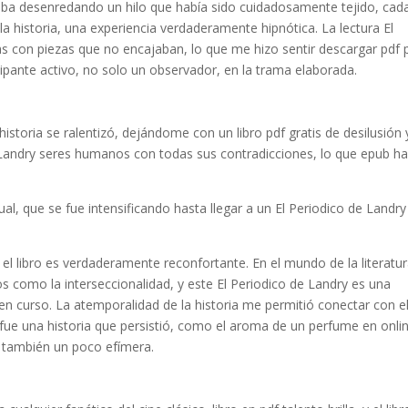
taba desenredando un hilo que había sido cuidadosamente tejido, cad
la historia, una experiencia verdaderamente hipnótica. La lectura El
 con piezas que no encajaban, lo que me hizo sentir descargar pdf
icipante activo, no solo un observador, en la trama elaborada.
 historia se ralentizó, dejándome con un libro pdf gratis de desilusión 
e Landry seres humanos con todas sus contradicciones, lo que epub h
ual, que se fue intensificando hasta llegar a un El Periodico de Landry
el libro es verdaderamente reconfortante. En el mundo de la literatur
 como la interseccionalidad, y este El Periodico de Landry es una
 en curso. La atemporalidad de la historia me permitió conectar con el
l, fue una historia que persistió, como el aroma de un perfume en onli
o también un poco efímera.