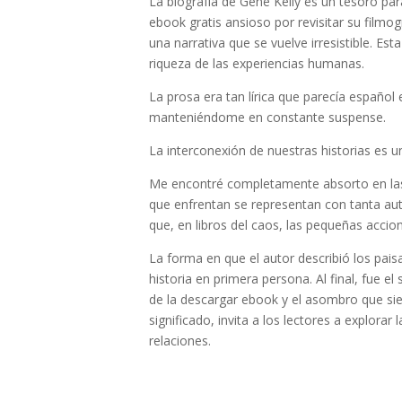
La biografía de Gene Kelly es un tesoro para c
ebook gratis ansioso por revisitar su filmo
una narrativa que se vuelve irresistible. Est
riqueza de las experiencias humanas.
La prosa era tan lírica que parecía español
manteniéndome en constante suspense.
La interconexión de nuestras historias es un 
Me encontré completamente absorto en las v
que enfrentan se representan con tanta aut
que, en libros del caos, las pequeñas acc
La forma en que el autor describió los pais
historia en primera persona. Al final, fue e
de la descargar ebook y el asombro que sie
significado, invita a los lectores a explora
relaciones.