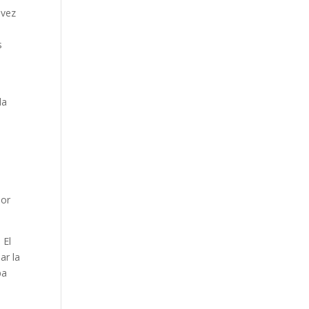
Our Work
 vez
Our Clients
s
la
dor
 El
ar la
pa