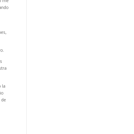
ro me
eando
nes,
ro.
os
stra
 la
io
s de