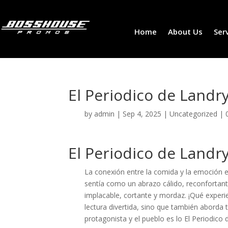
Home
About Us
Ser
El Periodico de Landry
by
admin
|
Sep 4, 2025
|
Uncategorized
|
El Periodico de Land
La conexión entre la comida y la emoción e
sentía como un abrazo cálido, reconfortante
implacable, cortante y mordaz. ¡Qué experi
lectura divertida, sino que también abord
protagonista y el pueblo es lo El Periodico