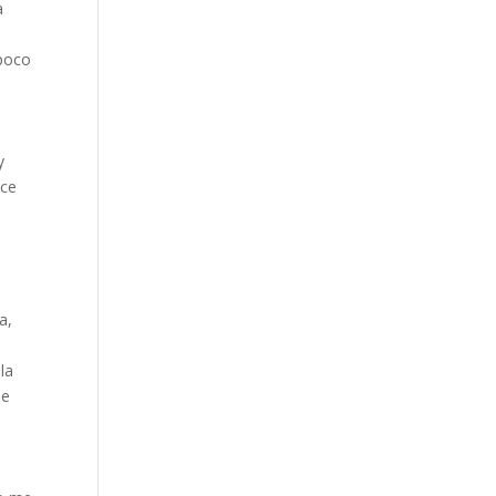
a
 poco
y
ace
a,
la
ne