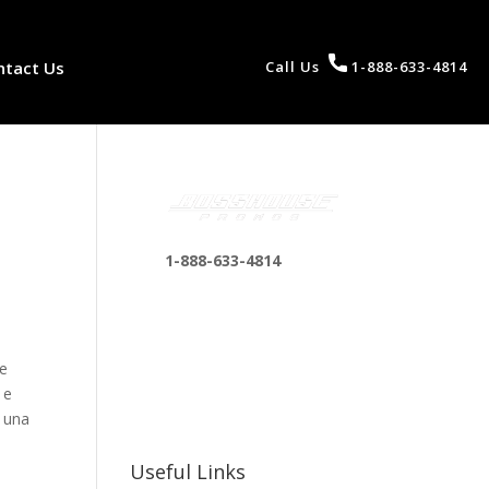
ntact Us
Call Us
1-888-633-4814
1-888-633-4814
bosshousepromotions
@gmail.com
255 N D St suite 401 h,
se
San Bernardino, CA
 e
92410, United States
s una
Useful Links