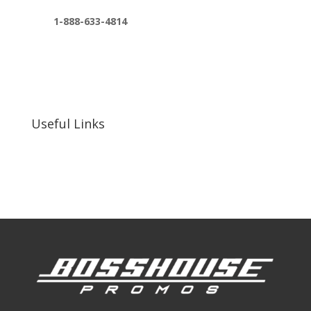
1-888-633-4814
bosshousepromotions@gmail.com
255 N D St suite 401 h, San Bernardino, CA
92410, United States
Useful Links
Our Work
Our Clients