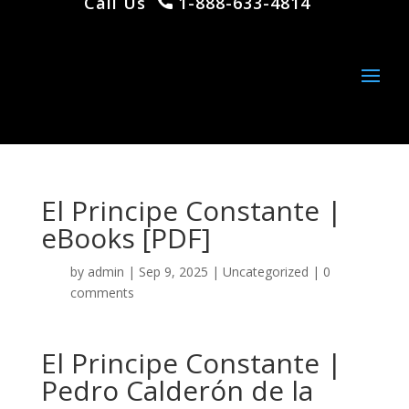
Call Us
1-888-633-4814
El Principe Constante |
eBooks [PDF]
by
admin
|
Sep 9, 2025
|
Uncategorized
|
0
comments
El Principe Constante |
Pedro Calderón de la