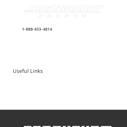
1-888-633-4814
bosshousepromotions@gmail.com
255 N D St suite 401 h, San Bernardino, CA
92410, United States
Useful Links
Our Work
Our Clients