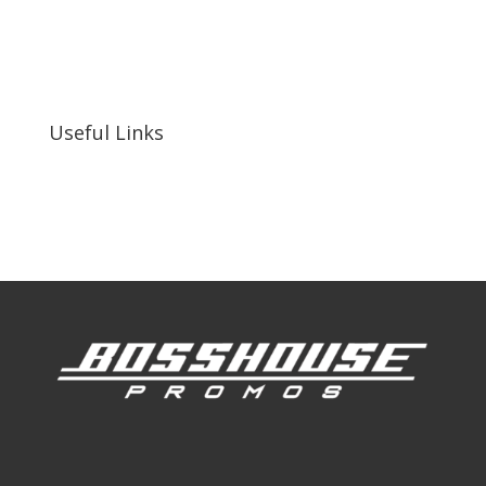
bosshousepromotions@gmail.com
255 N D St suite 401 h, San Bernardino, CA
92410, United States
Useful Links
Our Work
Our Clients