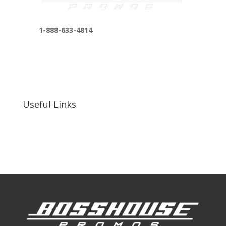
1-888-633-4814
bosshousepromotions@gmail.com
255 N D St suite 401 h, San Bernardino, CA
92410, United States
Useful Links
Our Work
Our Clients