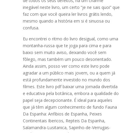
de todos os seus defeitos, há um charme
inegável neste livro, um certo “je ne sais quoi” que
faz com que você queira ler livros grátis lendo,
mesmo quando a história em si é sinuosa ou
confusa.
Eu encontrei o ritmo do livro desigual, como uma
montanha-russa que te joga para cima e para
baixo sem muito aviso, deixando você sem
fôlego, mas também um pouco desorientado.
Ainda assim, posso ver como este livro pode
agradar a um público mais jovem, ou a quem já
está profundamente investido no mundo dos
filmes. Este livro pdf baixar uma jornada divertida
e educativa pela botânica, embora a qualidade do
papel seja decepcionante. É ideal para aqueles
que já têm algum conhecimento de fundo Fauna
Da Espanha: Anfibios de Espanha, Peixes
Continentais Ibericos, Repteis Da Espanha,
Salamandra-Lusitanica, Sapinho-de-Verrugas-