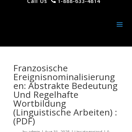
Call Us
1-888-633-4814
Franzosische
Ereignisnominalisierung
en: Abstrakte Bedeutung
Und Regelhafte
Wortbildung
(Linguistische Arbeiten) :
(PDF)
by
admin
|
Aug 31, 2025
|
Uncategorized
|
0