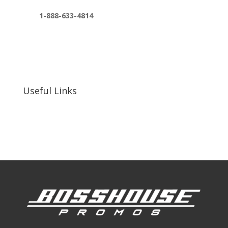
1-888-633-4814
bosshousepromotions@gmail.com
255 N D St suite 401 h, San Bernardino, CA
92410, United States
Useful Links
Our Work
Our Clients