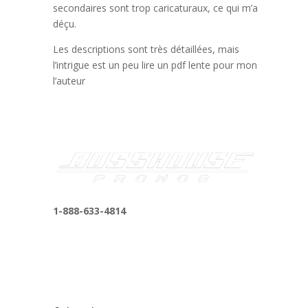
secondaires sont trop caricaturaux, ce qui m’a
déçu.
Les descriptions sont très détaillées, mais
l’intrigue est un peu lire un pdf lente pour mon
l’auteur
1-888-633-4814
bosshousepromotions@gmail.com
255 N D St suite 401 h, San Bernardino, CA
92410, United States