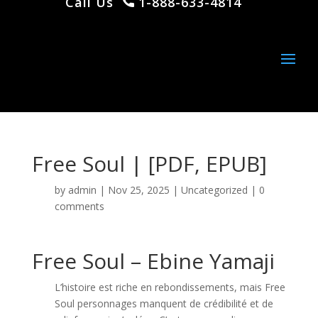
Call Us
1-888-633-4814
Free Soul | [PDF, EPUB]
by
admin
|
Nov 25, 2025
|
Uncategorized
|
0
comments
Free Soul – Ebine Yamaji
L’histoire est riche en rebondissements, mais Free
Soul personnages manquent de crédibilité et de