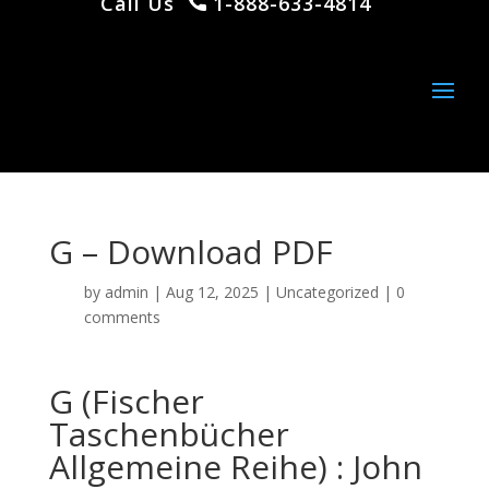
Call Us
1-888-633-4814
G – Download PDF
by
admin
|
Aug 12, 2025
|
Uncategorized
|
0
comments
G (Fischer
Taschenbücher
Allgemeine Reihe) : John