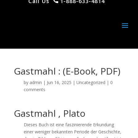
Call Us
1-888-633-4814
Gastmahl : (E-Book, PDF)
by
admin
|
Jun 16, 2025
|
Uncategorized
|
0
comments
Gastmahl , Plato
Dieses Buch ist eine faszinierende Erkundung
einer weniger bekannten Periode der Geschichte,