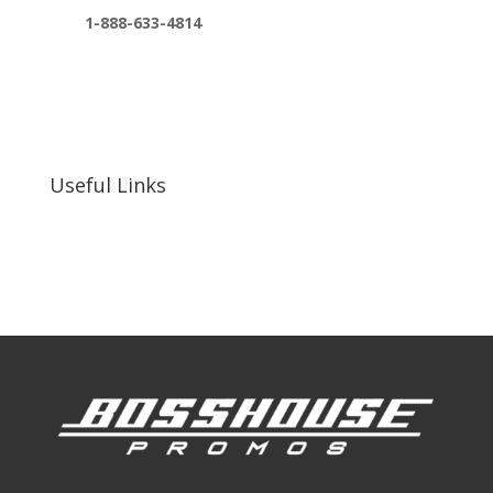
1-888-633-4814
bosshousepromotions@gmail.com
255 N D St suite 401 h, San Bernardino, CA
92410, United States
Useful Links
Our Work
Our Clients