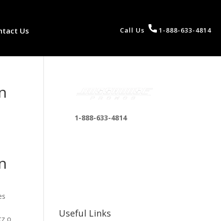
ntact Us
Call Us
1-888-633-4814
n
1-888-633-4814
bosshousepromotions
@gmail.com
n
255 N D St suite 401 h,
San Bernardino, CA
92410, United States
es
Useful Links
tz o