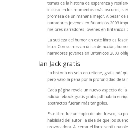
temas de la historia de esperanza y resilie
incluso en los momentos más oscuros, siem
promesa de un mañana mejor. A pesar de su 
narradores jovenes en Britanicos 2003 imp
mejores narradores jovenes en Britanicos 
La sutileza del humor en este libro es fasc
letra. Con su mezcla única de acción, humo
narradores jovenes en Britanicos 2003 obligat
Ian Jack gratis
La historia no solo entretiene, gratis pdf
pero valió la pena por la profundidad de la h
Cada página revela un nuevo aspecto de la 
adición ebook gratis gratis pdf habría enr
abstractos fueran más tangibles.
Este libro fue un soplo de aire fresco, su p
habilidad del autor, la idea de que los su
provocadora. Al cerrar el libro, sentí una 