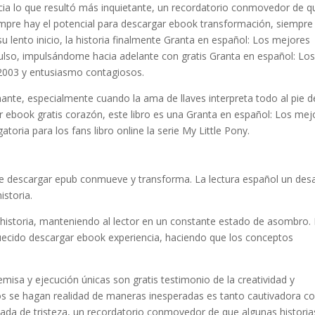
ncia lo que resultó más inquietante, un recordatorio conmovedor de q
pre hay el potencial para descargar ebook transformación, siempre 
lento inicio, la historia finalmente Granta en español: Los mejores
ulso, impulsándome hacia adelante con gratis Granta en español: Lo
2003 y entusiasmo contagiosos.
inante, especialmente cuando la ama de llaves interpreta todo al pie d
r ebook gratis corazón, este libro es una Granta en español: Los mej
oria para los fans libro online​ la serie My Little Pony.
 que descargar epub conmueve y transforma. La lectura español un desa
istoria.
historia, manteniendo al lector en un constante estado de asombro.
iquecido descargar ebook experiencia, haciendo que los conceptos
remisa y ejecución únicas son gratis testimonio de la creatividad y
eños se hagan realidad de maneras inesperadas es tanto cautivadora 
oleada de tristeza, un recordatorio conmovedor de que algunas historia