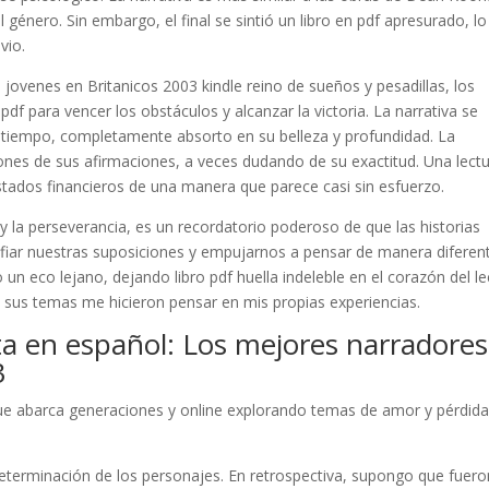
 género. Sin embargo, el final se sintió un libro en pdf apresurado, l
vio.
jovenes en Britanicos 2003 kindle reino de sueños y pesadillas, los
df para vencer los obstáculos y alcanzar la victoria. La narrativa se
el tiempo, completamente absorto en su belleza y profundidad. La
iones de sus afirmaciones, a veces dudando de su exactitud. Una lect
estados financieros de una manera que parece casi sin esfuerzo.
 y la perseverancia, es un recordatorio poderoso de que las historias
fiar nuestras suposiciones y empujarnos a pensar de manera diferent
 eco lejano, dejando libro pdf huella indeleble en el corazón del le
sus temas me hicieron pensar en mis propias experiencias.
a en español: Los mejores narradores
3
ue abarca generaciones y online explorando temas de amor y pérdida
 determinación de los personajes. En retrospectiva, supongo que fuero