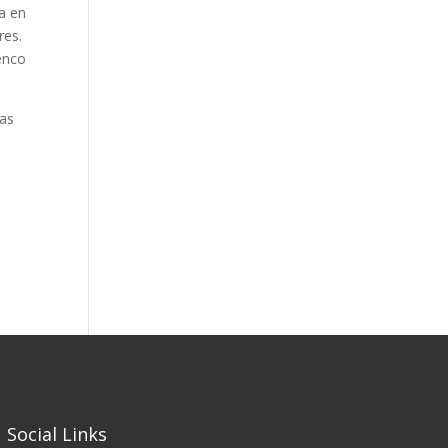
a en
res.
lenco
Las
Social Links