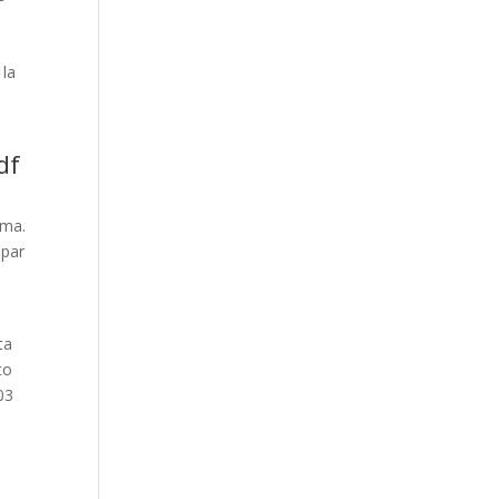
 la
df
ema.
apar
ta
to
03