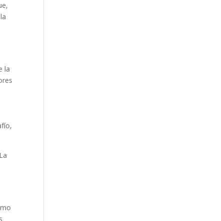
ue,
la
s
e la
ores
fío,
 La
como
s