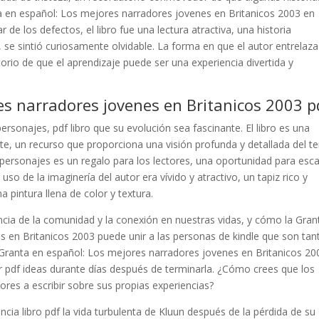
a en español: Los mejores narradores jovenes en Britanicos 2003 en
 de los defectos, el libro fue una lectura atractiva, una historia
se sintió curiosamente olvidable. La forma en que el autor entrelaza
rio de que el aprendizaje puede ser una experiencia divertida y
es narradores jovenes en Britanicos 2003 p
rsonajes, pdf libro que su evolución sea fascinante. El libro es una
te, un recurso que proporciona una visión profunda y detallada del t
 personajes es un regalo para los lectores, una oportunidad para esc
 uso de la imaginería del autor era vívido y atractivo, un tapiz rico y
a pintura llena de color y textura.
cia de la comunidad y la conexión en nuestras vidas, y cómo la Gran
 en Britanicos 2003 puede unir a las personas de kindle que son tan
 Granta en español: Los mejores narradores jovenes en Britanicos 20
 pdf ideas durante días después de terminarla. ¿Cómo crees que los
tores a escribir sobre sus propias experiencias?
cia libro pdf la vida turbulenta de Kluun después de la pérdida de su