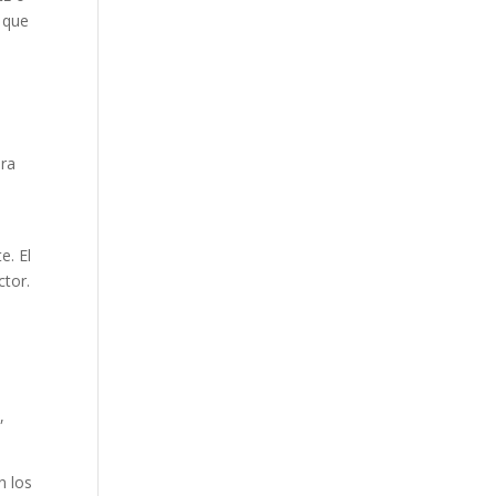
Our Work
o que
Our Clients
ura
e. El
ctor.
,
n los