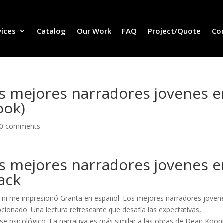
vices
Catalog
Our Work
FAQ
Project/Quote
Co
s mejores narradores jovenes e
ook)
0 comments
s mejores narradores jovenes e
Jack
a, ni me impresionó Granta en español: Los mejores narradores joven
cionado. Una lectura refrescante que desafía las expectativas,
e psicológico. La narrativa es más similar a las obras de Dean Koon