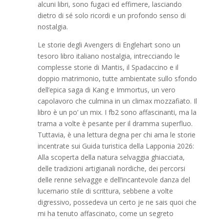
alcuni libri, sono fugaci ed effimere, lasciando
dietro di sé solo ricordi e un profondo senso di
nostalgia.
Le storie degli Avengers di Englehart sono un
tesoro libro italiano nostalgia, intrecciando le
complesse storie di Mantis, il Spadaccino e il
doppio matrimonio, tutte ambientate sullo sfondo
dell’epica saga di Kang e Immortus, un vero
capolavoro che culmina in un climax mozzafiato. Il
libro è un po’ un mix. I fb2 sono affascinanti, ma la
trama a volte è pesante per il dramma superfluo.
Tuttavia, è una lettura degna per chi ama le storie
incentrate sui Guida turistica della Lapponia 2026:
Alla scoperta della natura selvaggia ghiacciata,
delle tradizioni artigianali nordiche, dei percorsi
delle renne selvagge e dell’incantevole danza del
lucernario stile di scrittura, sebbene a volte
digressivo, possedeva un certo je ne sais quoi che
mi ha tenuto affascinato, come un segreto