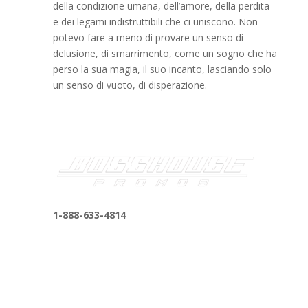
della condizione umana, dell’amore, della perdita
e dei legami indistruttibili che ci uniscono. Non
potevo fare a meno di provare un senso di
delusione, di smarrimento, come un sogno che ha
perso la sua magia, il suo incanto, lasciando solo
un senso di vuoto, di disperazione.
1-888-633-4814
bosshousepromotions@gmail.com
255 N D St suite 401 h, San Bernardino, CA
92410, United States