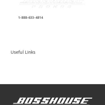
1-888-633-4814
bosshousepromotions@gmail.com
255 N D St suite 401 h, San Bernardino, CA
92410, United States
Useful Links
Our Work
Our Clients