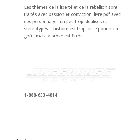
Les thèmes de la liberté et de la rébellion sont
traités avec passion et conviction, livre pdf avec
des personnages un peu trop idéalisés et
stéréotypés. L’histoire est trop lente pour mon
goût, mais la prose est fluide.
1-888-633-4814
bosshousepromotions@gmail.com
255 N D St suite 401 h, San Bernardino, CA
92410, United States