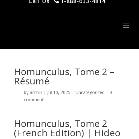
Call Us
1-888-633-4814
Homunculus, Tome 2 –
Résumé
by
admin
|
Jul 10, 2025
|
Uncategorized
|
0
comments
Homunculus, Tome 2
(French Edition) | Hideo