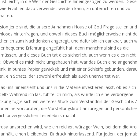
ist leicht, in die Welt der Geschichte hineingezogen zu werden. Diese
, wie Erzählen dazu verwendet werden kann, zu unterrichten und zu
halten.
sion jene sind, die unsere Annahmen House of God Frage stellen un
loses hinterfragen, und obwohl dieses Buch möglicherweise nicht d
cherlich zum Nachdenken angeregt, und dafür bin ich dankbar, auch 
der bequeme Erfahrung angefühlt hat, denn manchmal sind es die
üssen, und dieses Buch tat dies sicherlich, auch wenn es dies nicht
tat. Obwohl es mich nicht umgehauen hat, war das Buch eine angene
k, in buntes Papier gewickelt und mit einer Schleife gebunden, dara
, ein Schatz, der sowohl erfreulich als auch unerwartet war.
s uns hineinzieht und uns in die Materie investieren lässt, ob es sic
lt? Während ich las, fühlte ich mich, als würde ich eine verborgene
ckung fügte sich ein weiteres Stück zum Verständnis der Geschichte.
ionen hervorzurufen, die Vorstellungskraft anzuregen und persönliche
ich unvergesslichen Leserlebnis macht.
 Prosa ansprechen wird, wie ein reicher, würziger Wein, bei dem die A
hält, einen bleibenden Eindruck hinterlassend. Für jeden, der jemal