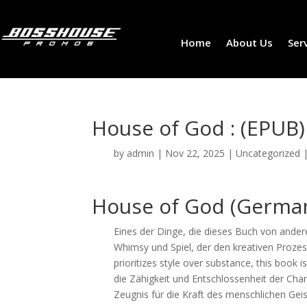
Home
About Us
Ser
House of God : (EPUB)
by
admin
|
Nov 22, 2025
|
Uncategorized
House of God (German
Eines der Dinge, die dieses Buch von ander
Whimsy und Spiel, der den kreativen Prozess
prioritizes style over substance, this book
die Zähigkeit und Entschlossenheit der Char
Zeugnis für die Kraft des menschlichen Geis