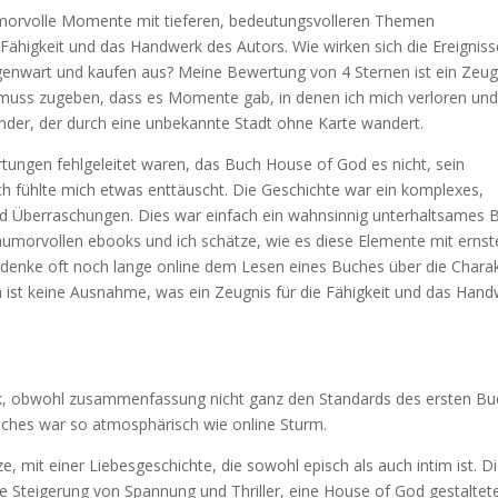
umorvolle Momente mit tieferen, bedeutungsvolleren Themen
e Fähigkeit und das Handwerk des Autors. Wie wirken sich die Ereigniss
genwart und kaufen aus? Meine Bewertung von 4 Sternen ist ein Zeug
h muss zugeben, dass es Momente gab, in denen ich mich verloren un
sender, der durch eine unbekannte Stadt ohne Karte wandert.
tungen fehlgeleitet waren, das Buch House of God es nicht, sein
ch fühlte mich etwas enttäuscht. Die Geschichte war ein komplexes,
und Überraschungen. Dies war einfach ein wahnsinnig unterhaltsames 
 humorvollen ebooks und ich schätze, wie es diese Elemente mit ernst
denke oft noch lange online dem Lesen eines Buches über die Chara
 ist keine Ausnahme, was ein Zeugnis für die Fähigkeit und das Han
ck, obwohl zusammenfassung nicht ganz den Standards des ersten B
Buches war so atmosphärisch wie online Sturm.
mit einer Liebesgeschichte, die sowohl episch als auch intim ist. D
 Steigerung von Spannung und Thriller, eine House of God gestaltet