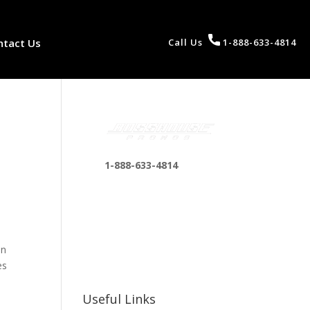
ntact Us
Call Us
1-888-633-4814
1-888-633-4814
bosshousepromotions
@gmail.com
255 N D St suite 401 h,
San Bernardino, CA
en
92410, United States
es
Useful Links