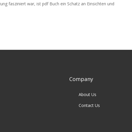
ng fasziniert war, ist pdf Buch ein Schatz an Einsichten und
.
Company
About Us
Contact Us