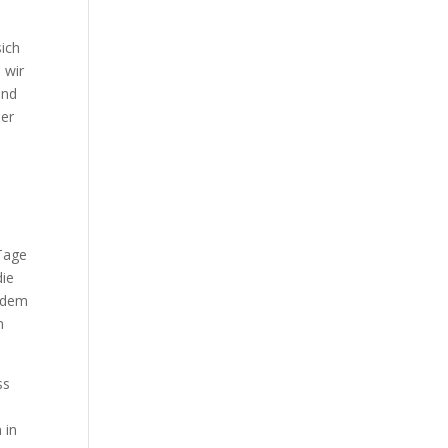
sich
 wir
und
der
 Tage
die
jedem
n
ss
 in