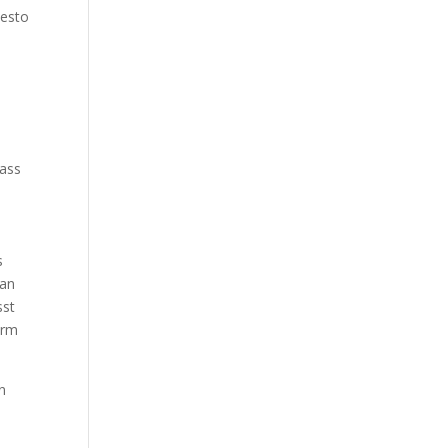
desto
dass
s
 an
sst
arm
en