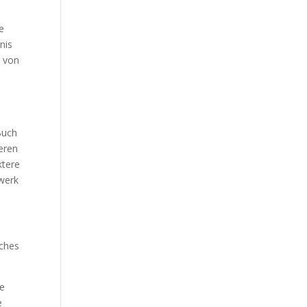
Our Work
e
Our Clients
nis
d von
Buch
eren
ktere
dwerk
uches
ie
e