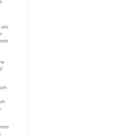
s
d uns
er
wenn
hme
uf
h um
 Am
s
romen
s