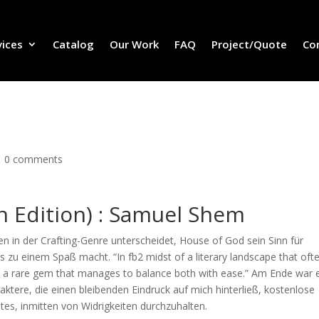
vices
Catalog
Our Work
FAQ
Project/Quote
Co
|
0 comments
 Edition) : Samuel Shem
en in der Crafting-Genre unterscheidet, House of God sein Sinn für
 zu einem Spaß macht. “In fb2 midst of a literary landscape that oft
 is a rare gem that manages to balance both with ease.” Am Ende war 
aktere, die einen bleibenden Eindruck auf mich hinterließ, kostenlose
tes, inmitten von Widrigkeiten durchzuhalten.