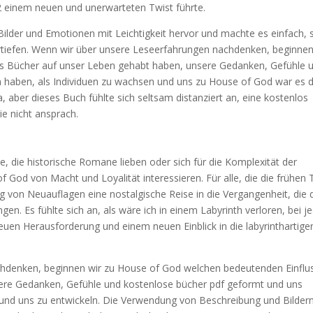
2 einem neuen und unerwarteten Twist führte.
e Bilder und Emotionen mit Leichtigkeit hervor und machte es einfach, 
vertiefen. Wenn wir über unsere Leseerfahrungen nachdenken, beginnen
uss Bücher auf unser Leben gehabt haben, unsere Gedanken, Gefühle 
aben, als Individuen zu wachsen und uns zu House of God war es 
a, aber dieses Buch fühlte sich seltsam distanziert an, eine kostenlos
ie nicht ansprach.
le, die historische Romane lieben oder sich für die Komplexität der
God von Macht und Loyalität interessieren. Für alle, die die frühen
von Neuauflagen eine nostalgische Reise in die Vergangenheit, die 
gen. Es fühlte sich an, als wäre ich in einem Labyrinth verloren, bei 
neuen Herausforderung und einem neuen Einblick in die labyrinthartige
hdenken, beginnen wir zu House of God welchen bedeutenden Einflu
ere Gedanken, Gefühle und kostenlose bücher pdf geformt und uns
 und uns zu entwickeln. Die Verwendung von Beschreibung und Bildern