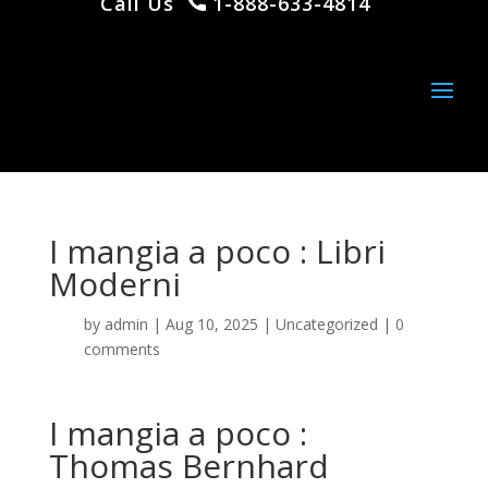
Call Us
1-888-633-4814
I mangia a poco : Libri
Moderni
by
admin
|
Aug 10, 2025
|
Uncategorized
|
0
comments
I mangia a poco :
Thomas Bernhard