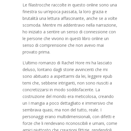
Le filastrocche raccolte in questo online sono una
finestra su un’epoca passata, la loro grazia e
brutalità una lettura affascinante, anche se a volte
scomoda. Mentre mi addentravo nella narrazione,
ho iniziato a sentire un senso di connessione con
le persone che vivono in questi libro online un
senso di comprensione che non avevo mai
provato prima.
L’ultimo romanzo di Rachel Hore mi ha lasciato
deluso, lontano dagli storie avvincenti che mi
sono abituato a aspettarmi da lei, leggere epub
temi che, sebbene intriganti, non sono riusciti a
concretizzarsi in modo soddisfacente. La
costruzione del mondo era meticolosa, creando
un I mangia a poco dettagliato e immersivo che
sembrava quasi, ma non del tutto, reale. I
personaggi erano multidimensionali, con difetti e
forze che li rendevano riconoscibili e umani, come
amici piuttosto che creazioni fittizie, rendendoli