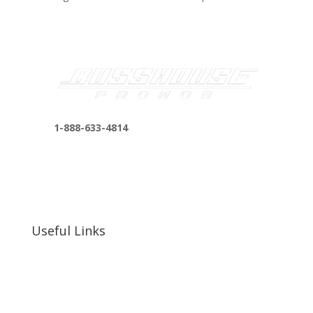
1-888-633-4814
bosshousepromotions@gmail.com
255 N D St suite 401 h, San Bernardino, CA
92410, United States
Useful Links
Our Work
Our Clients