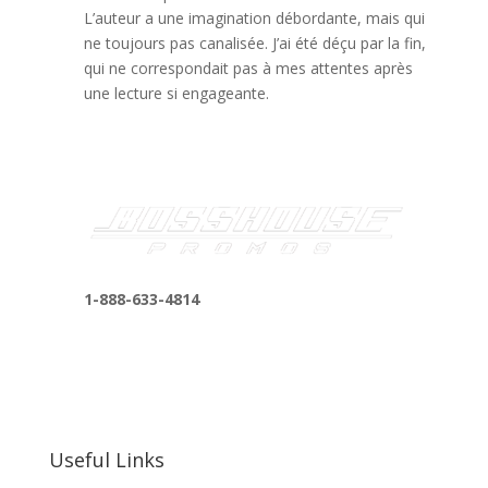
L’auteur a une imagination débordante, mais qui
ne toujours pas canalisée. J’ai été déçu par la fin,
qui ne correspondait pas à mes attentes après
une lecture si engageante.
1-888-633-4814
bosshousepromotions@gmail.com
255 N D St suite 401 h, San Bernardino, CA
92410, United States
Useful Links