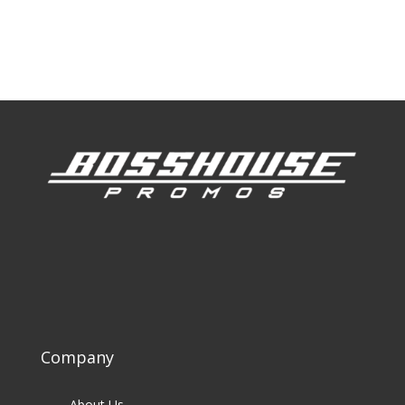
Our Work
Our Clients
Company
About Us