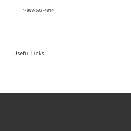
1-888-633-4814
bosshousepromotions@gmail.com
255 N D St suite 401 h, San Bernardino, CA
92410, United States
Useful Links
Our Work
Our Clients