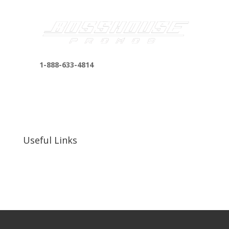
1-888-633-4814
bosshousepromotions@gmail.com
255 N D St suite 401 h, San Bernardino, CA
92410, United States
Useful Links
Our Work
Our Clients