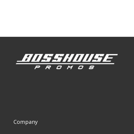
Our Work
Our Clients
Company