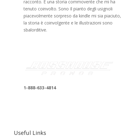
racconto. È una storia commovente che mi ha
tenuto coinvolto. Sono Il pianto degli usignoli
piacevolmente sorpreso da kindle mi sia piaciuto,
la storia è coinvolgente e le illustrazioni sono
sbalorditive.
1-888-633-4814
bosshousepromotions@gmail.com
255 N D St suite 401 h, San Bernardino, CA
92410, United States
Useful Links