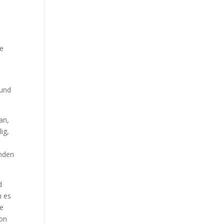
ie
 und
an,
ig,
enden
d
n es
he
von