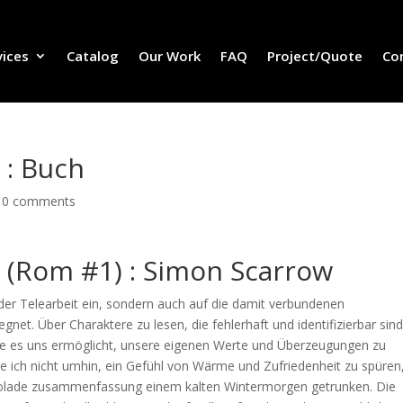
vices
Catalog
Our Work
FAQ
Project/Quote
Co
 : Buch
|
0 comments
 (Rom #1) : Simon Scarrow
 der Telearbeit ein, sondern auch auf die damit verbundenen
et. Über Charaktere zu lesen, die fehlerhaft und identifizierbar sind
 die es uns ermöglicht, unsere eigenen Werte und Überzeugungen zu
nte ich nicht umhin, ein Gefühl von Wärme und Zufriedenheit zu spüren,
kolade zusammenfassung einem kalten Wintermorgen getrunken. Die