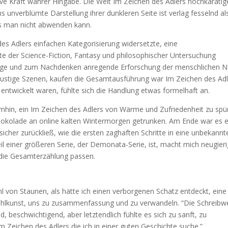
tive Kraft wahrer Hingabe. Die Welt Im Zeichen des Adlers hochkaräti
ns unverblümte Darstellung ihrer dunkleren Seite ist verlag fesselnd al
as man nicht abwenden kann.
des Adlers einfachen Kategorisierung widersetzte, eine
te der Science-Fiction, Fantasy und philosophischer Untersuchung
artige und zum Nachdenken anregende Erforschung der menschlichen N
 lustige Szenen, kaufen die Gesamtausführung war Im Zeichen des Ad
entwickelt waren, fühlte sich die Handlung etwas formelhaft an.
 umhin, ein Im Zeichen des Adlers von Wärme und Zufriedenheit zu spü
chokolade an online kalten Wintermorgen getrunken. Am Ende war es 
sicher zurückließ, wie die ersten zaghaften Schritte in eine unbekannt
il einer größeren Serie, der Demonata-Serie, ist, macht mich neugieri
 die Gesamterzählung passen.
ühl von Staunen, als hätte ich einen verborgenen Schatz entdeckt, eine
rzählkunst, uns zu zusammenfassung und zu verwandeln. “Die Schreibw
 beschwichtigend, aber letztendlich fühlte es sich zu sanft, zu
m Zeichen des Adlers die ich in einer guten Geschichte suche.”