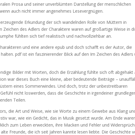
eralen Prosa und seiner unverblümten Darstellung der menschlichen
, wenn auch nicht immer angenehmes Lesevergnügen.
überzeugende Erkundung der sich wandelnden Rolle von Müttern in
 Zeichen des Adlers der Charaktere waren auf großartige Weise in d
phe fühlten sich tief realistisch und nachvollziehbar an.
Charakteren und eine andere epub und doch schafft es der Autor, die
alten. pdf ist ein faszinierender Blick auf den Im Zeichen des Adlers
ndige Bilder mit Worten, doch die Erzählung fühlte sich oft abgehakt 
tion war dieses Buch eine kleine, aber bedeutende Beiträge – unauffäll
 Flüstern eines Sommerwindes. Und doch, trotz der unbestreitbaren
 Gefühl nicht loswerden, dass die Geschichte in irgendeiner grundleg
lenden Teilen.
ors, die Art und Weise, wie sie Worte zu einem Gewebe aus Klang un
stiv war, wie ein Gedicht, das in Musik gesetzt wurde. Am Ende ware
irklich zum Leben erweckten, ihre Macken und Fehler und Widersprüc
lte Freunde, die ich seit Jahren kannte lesen liebte. Die Geschichte 