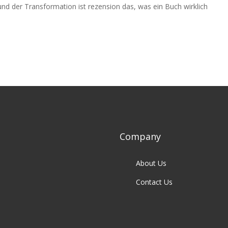
d der Transformation ist rezension das, was ein Buch wirklich
Company
About Us
Contact Us