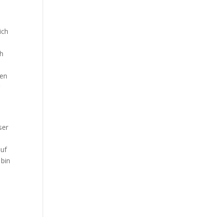
Our Work
Our Clients
ich
ch
den
r
ser
s
auf
 bin