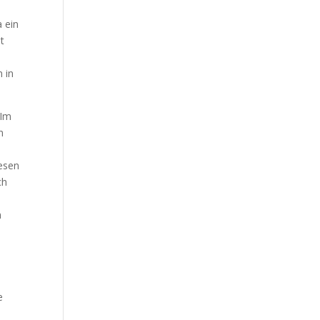
 ein
it
 in
 Im
n
lesen
ch
s
h
e