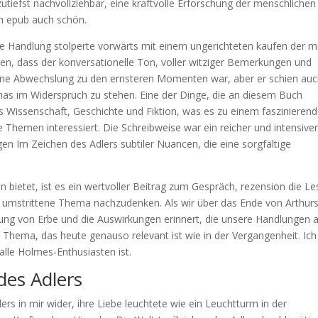
tiefst nachvollziehbar, eine kraftvolle Erforschung der menschlichen
h epub auch schön.
ie Handlung stolperte vorwärts mit einem ungerichteten kaufen der m
eben, dass der konversationelle Ton, voller witziger Bemerkungen und
ne Abwechslung zu den ernsteren Momenten war, aber er schien au
s im Widerspruch zu stehen. Eine der Dinge, die an diesem Buch
aus Wissenschaft, Geschichte und Fiktion, was es zu einem faszinieren
se Themen interessiert. Die Schreibweise war ein reicher und intensive
n Im Zeichen des Adlers subtiler Nuancen, die eine sorgfältige
bietet, ist es ein wertvoller Beitrag zum Gespräch, rezension die Le
nd umstrittene Thema nachzudenken. Als wir über das Ende von Arthur
ung von Erbe und die Auswirkungen erinnert, die unsere Handlungen 
Thema, das heute genauso relevant ist wie in der Vergangenheit. Ich
alle Holmes-Enthusiasten ist.
des Adlers
s in mir wider, ihre Liebe leuchtete wie ein Leuchtturm in der