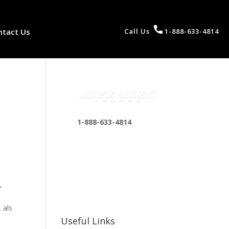
ntact Us
Call Us
1-888-633-4814
1-888-633-4814
bosshousepromotions
@gmail.com
255 N D St suite 401 h,
San Bernardino, CA
,
92410, United States
 als
Useful Links