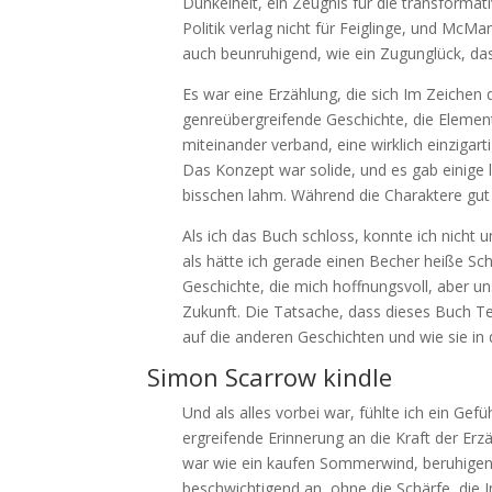
Dunkelheit, ein Zeugnis für die transforma
Politik verlag nicht für Feiglinge, und McMa
auch beunruhigend, wie ein Zugunglück, d
Es war eine Erzählung, die sich Im Zeichen 
genreübergreifende Geschichte, die Elemen
miteinander verband, eine wirklich einzig
Das Konzept war solide, und es gab einige
bisschen lahm. Während die Charaktere gut 
Als ich das Buch schloss, konnte ich nicht
als hätte ich gerade einen Becher heiße S
Geschichte, die mich hoffnungsvoll, aber un
Zukunft. Die Tatsache, dass dieses Buch Te
auf die anderen Geschichten und wie sie in
Simon Scarrow kindle
Und als alles vorbei war, fühlte ich ein Gef
ergreifende Erinnerung an die Kraft der E
war wie ein kaufen Sommerwind, beruhigend,
beschwichtigend an, ohne die Schärfe, die I