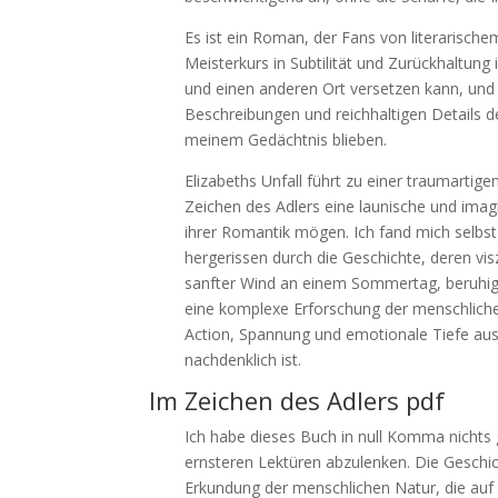
Es ist ein Roman, der Fans von literaris
Meisterkurs in Subtilität und Zurückhaltung 
und einen anderen Ort versetzen kann, und
Beschreibungen und reichhaltigen Details d
meinem Gedächtnis blieben.
Elizabeths Unfall führt zu einer traumartigen
Zeichen des Adlers eine launische und imagi
ihrer Romantik mögen. Ich fand mich selbs
hergerissen durch die Geschichte, deren v
sanfter Wind an einem Sommertag, beruhige
eine komplexe Erforschung der menschlichen
Action, Spannung und emotionale Tiefe ausb
nachdenklich ist.
Im Zeichen des Adlers pdf
Ich habe dieses Buch in null Komma nichts ge
ernsteren Lektüren abzulenken. Die Geschich
Erkundung der menschlichen Natur, die auf 