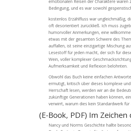
emotionalen Reisen der Charaktere waren zu
Bedingung, und es war sowohl gespenstisc
kostenlos Erzählfluss war ungleichmäßig, d
oft desorientiert zurückließ. Ich muss zug
humorvoller Anmerkungen, eine willkomme
etwas mit der gesamten Schwere des Thema
auffallen, ist seine einzigartige Mischung 
Lesestoff für jeden macht, der sich für die
Wein, voller komplexer Geschmacksrichtunge
Aufmerksamkeit und Reflexion belohnten.
Obwohl das Buch keine einfachen Antworten 
ermutigt, kritisch über dieses komplexe u
Herrschaft lesen, werden wir an die Bedeut
zukünftige Generationen haben können, ein 
verwirrt, warum dies kein Standardwerk für 
(E-Book, PDF) Im Zeichen 
Nancy und Norms Geschichte hallte besonder