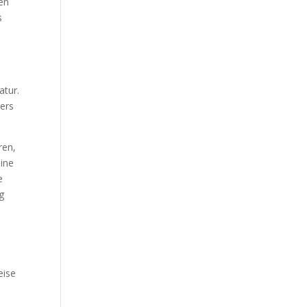
gen
s
atur.
lers
ren,
eine
e
g
eise