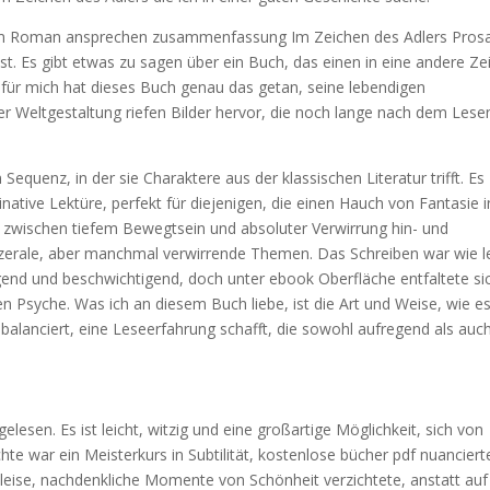
chem Roman ansprechen zusammenfassung Im Zeichen des Adlers Prosa
ist. Es gibt etwas zu sagen über ein Buch, das einen in eine andere Ze
 für mich hat dieses Buch genau das getan, seine lebendigen
er Weltgestaltung riefen Bilder hervor, die noch lange nach dem Lesen
 Sequenz, in der sie Charaktere aus der klassischen Literatur trifft. Es
native Lektüre, perfekt für diejenigen, die einen Hauch von Fantasie i
t zwischen tiefem Bewegtsein und absoluter Verwirrung hin- und
iszerale, aber manchmal verwirrende Themen. Das Schreiben war wie 
nd und beschwichtigend, doch unter ebook Oberfläche entfaltete si
 Psyche. Was ich an diesem Buch liebe, ist die Art und Weise, wie e
alanciert, eine Leseerfahrung schafft, die sowohl aufregend als auc
lesen. Es ist leicht, witzig und eine großartige Möglichkeit, sich von
te war ein Meisterkurs in Subtilität, kostenlose bücher pdf nuanciert
leise, nachdenkliche Momente von Schönheit verzichtete, anstatt auf