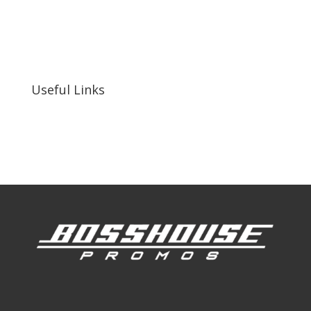
bosshousepromotions@gmail.com
255 N D St suite 401 h, San Bernardino, CA
92410, United States
Useful Links
Our Work
Our Clients