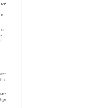
feit
 Is
et om
ek
en
e
 wat
line
 Met
tige