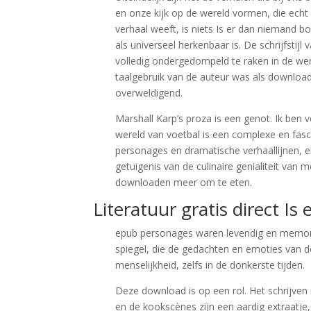
en onze kijk op de wereld vormen, die echt
verhaal weeft, is niets Is er dan niemand b
als universeel herkenbaar is. De schrijfstij
volledig ondergedompeld te raken in de we
taalgebruik van de auteur was als download
overweldigend.
Marshall Karp’s proza is een genot. Ik ben
wereld van voetbal is een complexe en fasc
personages en dramatische verhaallijnen, e
getuigenis van de culinaire genialiteit van 
downloaden meer om te eten.
Literatuur gratis direct I
epub personages waren levendig en memora
spiegel, die de gedachten en emoties van d
menselijkheid, zelfs in de donkerste tijden.
Deze download is op een rol. Het schrijven i
en de kookscènes zijn een aardig extraatje,