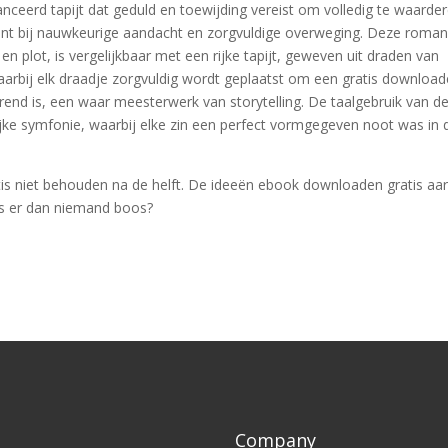
nceerd tapijt dat geduld en toewijding vereist om volledig te waarder
oont bij nauwkeurige aandacht en zorgvuldige overweging. Deze roman
n plot, is vergelijkbaar met een rijke tapijt, geweven uit draden van
 waarbij elk draadje zorgvuldig wordt geplaatst om een gratis downloa
rend is, een waar meesterwerk van storytelling. De taalgebruik van d
jke symfonie, waarbij elke zin een perfect vormgegeven noot was in 
atis niet behouden na de helft. De ideeën ebook downloaden gratis aar
 Is er dan niemand boos?
Company