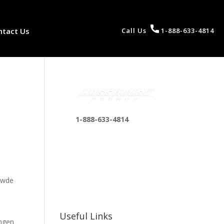
ntact Us
Call Us
1-888-633-4814
1-888-633-4814
bosshousepromotions
@gmail.com
255 N D St suite 401 h,
San Bernardino, CA
ouwde
92410, United States
Useful Links
angen