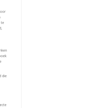
door
n
 te
d,
enken
 boek
e
d die
recte