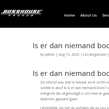
Home
About Us
Ser
Is er dan niemand boo
by
admin
|
Aug 15, 2025
|
Uncategorized
Is er dan niemand bo
De inhoud was wat te basaal, en ik zocht na
voelde ik alsof ik Is er dan niemand boos?
metgezel die uitgenodigd is om mee te gaa
daarmee gepaard gaan.
Uiteindelijk zijn het de verhalen die bij on