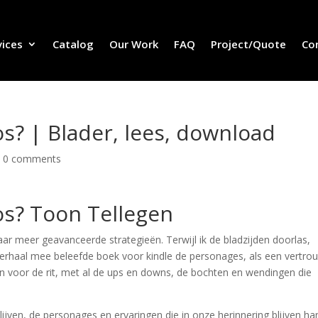
vices
Catalog
Our Work
FAQ
Project/Quote
Co
s? | Blader, lees, download
|
0 comments
os? Toon Tellegen
ar meer geavanceerde strategieën. Terwijl ik de bladzijden doorlas,
 verhaal mee beleefde boek voor kindle de personages, als een vertr
n voor de rit, met al de ups en downs, de bochten en wendingen die
s blijven, de personages en ervaringen die in onze herinnering blijven h