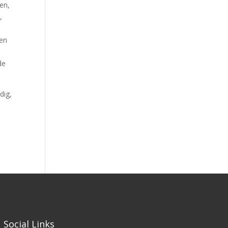
en,
,
den
e
de
dig,
Social Links