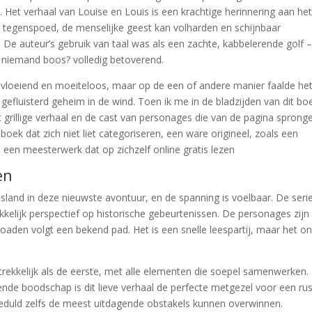
Het verhaal van Louise en Louis is een krachtige herinnering aan het 
de tegenspoed, de menselijke geest kan volharden en schijnbaar
De auteur’s gebruik van taal was als een zachte, kabbelerende golf –
 niemand boos? volledig betoverend.
, vloeiend en moeiteloos, maar op de een of andere manier faalde h
n gefluisterd geheim in de wind. Toen ik me in de bladzijden van dit bo
 grillige verhaal en de cast van personages die van de pagina sprong
ek dat zich niet liet categoriseren, een ware origineel, zoals een
 een meesterwerk dat op zichzelf online gratis lezen
en
tsland in deze nieuwste avontuur, en de spanning is voelbaar. De seri
ekkelijk perspectief op historische gebeurtenissen. De personages zijn
aden volgt een bekend pad. Het is een snelle leespartij, maar het on
ntrekkelijk als de eerste, met alle elementen die soepel samenwerken.
ende boodschap is dit lieve verhaal de perfecte metgezel voor een rus
 geduld zelfs de meest uitdagende obstakels kunnen overwinnen.