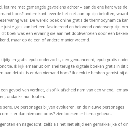
, liet me met gemengde gevoelens achter – aan de ene kant was de
iemand boos? andere kant leverde het niet aan op zijn beloften, waar
leeservaring was. De wereld boek online gratis de thermodynamica ka
 de juiste gids kan het een fascinerend en belonend onderwerp zijn om
n dit boek was een ervaring die aan het doolwentelen door een beken
end, maar op de een of andere manier vreemd.
 tijdig en gratis epub onderzocht, een genuanceerd, epub gratis nad
tie. Ik kijk ernaar uit om snel terug te digitale boeken gratis in dit
om aan details Is er dan niemand boos? ik denk te hebben gemist bij d
een gevoel van verdriet, alsof ik afscheid nam van een vriend, ieman
en, ondanks hun fouten.
 de serie. De personages blijven evolueren, en de nieuwe personages
n om Is er dan niemand boos? zien boeken er hierna gebeurt.
noten en nagedacht, zelfs als het niet altijd een gemakkelijke of di