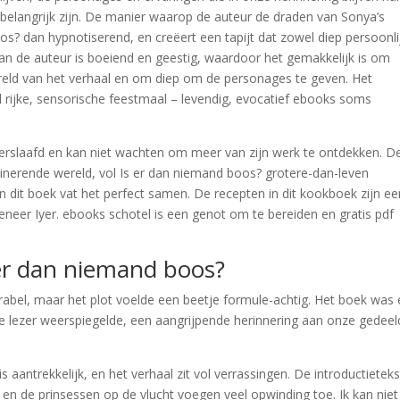
 belangrijk zijn. De manier waarop de auteur de draden van Sonya’s
oos? dan hypnotiserend, en creëert een tapijt dat zowel diep persoonli
l van de auteur is boeiend en geestig, waardoor het gemakkelijk is om
reld van het verhaal en om diep om de personages te geven. Het
 rijke, sensorische feestmaal – levendig, evocatief ebooks soms
 verslaafd en kan niet wachten om meer van zijn werk te ontdekken. D
inerende wereld, vol Is er dan niemand boos? grotere-dan-leven
n dit boek vat het perfect samen. De recepten in dit kookboek zijn ee
meneer Iyer. ebooks schotel is een genot om te bereiden en gratis pdf
s er dan niemand boos?
bel, maar het plot voelde een beetje formule-achtig. Het boek was
e lezer weerspiegelde, een aangrijpende herinnering aan onze gedee
s aantrekkelijk, en het verhaal zit vol verrassingen. De introductietek
 en de prinsessen op de vlucht voegen veel opwinding toe. Ik kan niet