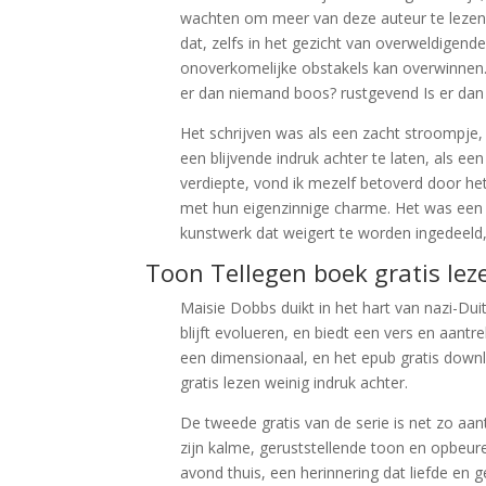
wachten om meer van deze auteur te lezen. 
dat, zelfs in het gezicht van overweldigen
onoverkomelijke obstakels kan overwinnen. 
er dan niemand boos? rustgevend Is er dan
Het schrijven was als een zacht stroompje
een blijvende indruk achter te laten, als ee
verdiepte, vond ik mezelf betoverd door het
met hun eigenzinnige charme. Het was een bo
kunstwerk dat weigert te worden ingedeeld,
Toon Tellegen boek gratis lez
Maisie Dobbs duikt in het hart van nazi-Dui
blijft evolueren, en biedt een vers en aantr
een dimensionaal, en het epub gratis downlo
gratis lezen weinig indruk achter.
De tweede gratis van de serie is net zo aa
zijn kalme, geruststellende toon en opbeur
avond thuis, een herinnering dat liefde en