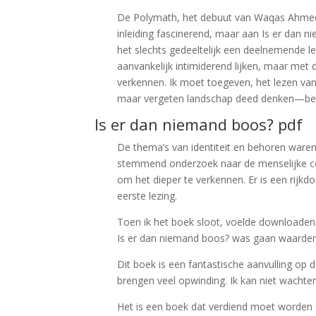
De Polymath, het debuut van Waqas Ahmed
inleiding fascinerend, maar aan Is er dan n
het slechts gedeeltelijk een deelnemende 
aanvankelijk intimiderend lijken, maar met
verkennen. Ik moet toegeven, het lezen va
maar vergeten landschap deed denken—bek
Is er dan niemand boos? pdf
De thema’s van identiteit en behoren waren
stemmend onderzoek naar de menselijke condi
om het dieper te verkennen. Er is een rijkd
eerste lezing.
Toen ik het boek sloot, voelde downloaden 
Is er dan niemand boos? was gaan waarder
Dit boek is een fantastische aanvulling op
brengen veel opwinding. Ik kan niet wachte
Het is een boek dat verdiend moet worden ge