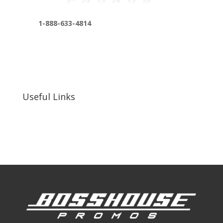
1-888-633-4814
bosshousepromotions@gmail.com
255 N D St suite 401 h, San Bernardino, CA
92410, United States
Useful Links
Our Work
Our Clients