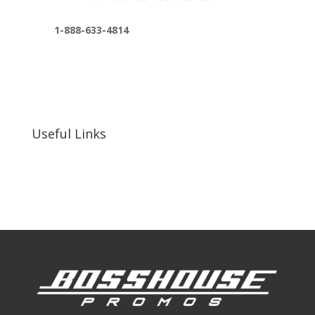
1-888-633-4814
bosshousepromotions@gmail.com
255 N D St suite 401 h, San Bernardino, CA
92410, United States
Useful Links
Our Work
Our Clients