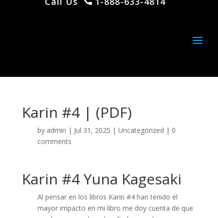
Call Us
1-888-633-4814
Karin #4 | (PDF)
by
admin
|
Jul 31, 2025
|
Uncategorized
|
0
comments
Karin #4 Yuna Kagesaki
Al pensar en los libros Karin #4 han tenido el
mayor impacto en mi libro me doy cuenta de que