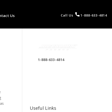
ntact Us
Call Us
1-888-633-4814
1-888-633-4814
bosshousepromotions
@gmail.com
255 N D St suite 401 h,
San Bernardino, CA
e
92410, United States
g
Das
Useful Links
e