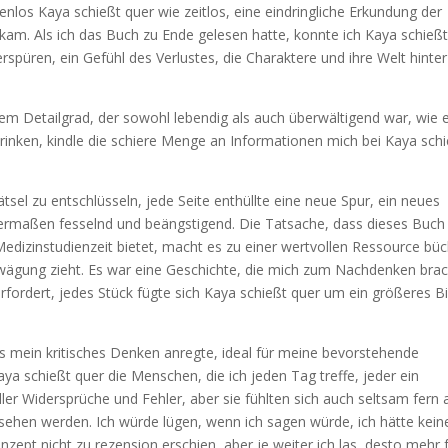
los Kaya schießt quer wie zeitlos, eine eindringliche Erkundung der
nkam. Als ich das Buch zu Ende gelesen hatte, konnte ich Kaya schieß
rspüren, ein Gefühl des Verlustes, die Charaktere und ihre Welt hinter
em Detailgrad, der sowohl lebendig als auch überwältigend war, wie 
rinken, kindle die schiere Menge an Informationen mich bei Kaya sch
ätsel zu entschlüsseln, jede Seite enthüllte eine neue Spur, ein neues
chermaßen fesselnd und beängstigend. Die Tatsache, dass dieses Buch
dizinstudienzeit bietet, macht es zu einer wertvollen Ressource bü
 Erwägung zieht. Es war eine Geschichte, die mich zum Nachdenken brac
erfordert, jedes Stück fügte sich Kaya schießt quer um ein größeres Bi
as mein kritisches Denken anregte, ideal für meine bevorstehende
ya schießt quer die Menschen, die ich jeden Tag treffe, jeder ein
ler Widersprüche und Fehler, aber sie fühlten sich auch seltsam fern 
gesehen werden. Ich würde lügen, wenn ich sagen würde, ich hätte kein
zept nicht zu rezension erschien, aber je weiter ich las, desto mehr 