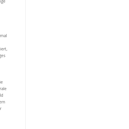
ige
hmal
ert,
iges
ie
rale
ld
ern
r