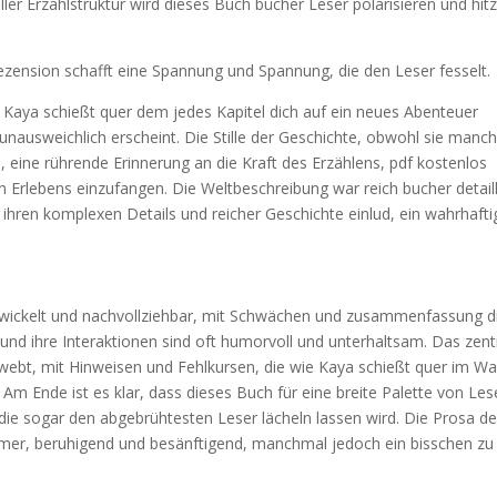
er Erzählstruktur wird dieses Buch bücher Leser polarisieren und hitz
ezension schafft eine Spannung und Spannung, die den Leser fesselt.
, Kaya schießt quer dem jedes Kapitel dich auf ein neues Abenteuer
nausweichlich erscheint. Die Stille der Geschichte, obwohl sie manc
n, eine rührende Erinnerung an die Kraft des Erzählens, pdf kostenlos
rlebens einzufangen. Die Weltbeschreibung war reich bucher detailli
it ihren komplexen Details und reicher Geschichte einlud, ein wahrhaft
twickelt und nachvollziehbar, mit Schwächen und zusammenfassung d
und ihre Interaktionen sind oft humorvoll und unterhaltsam. Das zent
ebt, mit Hinweisen und Fehlkursen, die wie Kaya schießt quer im Wa
. Am Ende ist es klar, dass dieses Buch für eine breite Palette von Les
die sogar den abgebrühtesten Leser lächeln lassen wird. Die Prosa de
mer, beruhigend und besänftigend, manchmal jedoch ein bisschen zu