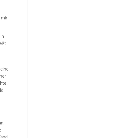
t
 mir
ein
ießt
 eine
cher
hte,
ld
an,
e
fand