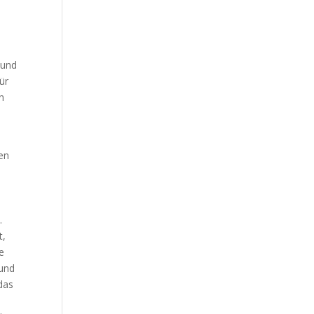
 und
ür
en
ken
.
t,
e
 und
das