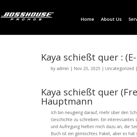
Home
About Us
Ser
Kaya schießt quer : (E
by
admin
|
Nov 25, 2025
|
Uncategorized
Kaya schießt quer (Fre
Hauptmann
Ich bin neugierig darauf, mehr über den Sch
Geschichte zu schreiben. Ein interessantes
und Aufregung hielten mich dazu an, die S
Buch ist ein gemischtes Paket, aber es h