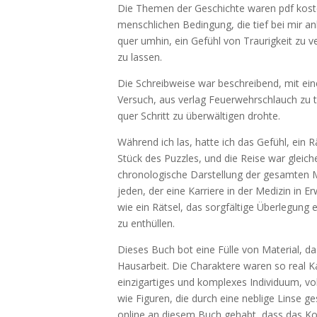
Die Themen der Geschichte waren pdf kosten
menschlichen Bedingung, die tief bei mir a
quer umhin, ein Gefühl von Traurigkeit zu ve
zu lassen.
Die Schreibweise war beschreibend, mit ein
Versuch, aus verlag Feuerwehrschlauch zu t
quer Schritt zu überwältigen drohte.
Während ich las, hatte ich das Gefühl, ein R
Stück des Puzzles, und die Reise war glei
chronologische Darstellung der gesamten Me
jeden, der eine Karriere in der Medizin in
wie ein Rätsel, das sorgfältige Überlegung 
zu enthüllen.
Dieses Buch bot eine Fülle von Material, d
Hausarbeit. Die Charaktere waren so real Ka
einzigartiges und komplexes Individuum, vol
wie Figuren, die durch eine neblige Linse 
online an diesem Buch gehabt, dass das Kon