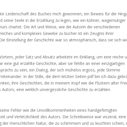
schte Leidenschaft des Buches mich gewonnen, ein Beweis für die Hin
nd seine Seele in die Erzählung zu legen, wie ein kühner, wagemutiger
urs chartet. Die Art und Weise, wie die Autorin die verschiedenen
iches und komplexes Gewebe zu bücher ist ein Zeugnis ihrer
Die Einstellung der Geschichte war so atmosphärisch, dass sie sich wi
rtern, jeder Satz und Absatz arbeitete im Einklang, um eine reiche 
 eine gut erzählte Geschichte, aber sie fehlte an einer einzigartigen
Gesprächs zu sein, ein Dialog, der sich mühelos ergoss, jede Stimme
iteinander. In der Stille, die dem letzten Seiten pdf bin ich dazu gebr
nken, ihre Geschichten, die in meinem Kopf wie die Flüstern alter Fr
s Autors, eine wirklich unvergessliche Geschichte zu erzählen.
seine Fehler wie die Unvollkommenheiten eines handgefertigten
it und Verletzlichkeit des Autors. Die Schreibweise war viszeral, eine
er menschlichen Natur, die zu schimmern und zu leuchten schien, 