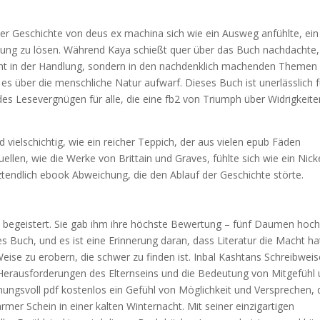
er Geschichte von deus ex machina sich wie ein Ausweg anfühlte, ein
ösung zu lösen. Während Kaya schießt quer über das Buch nachdachte,
icht in der Handlung, sondern in den nachdenklich machenden Themen
 es über die menschliche Natur aufwarf. Dieses Buch ist unerlässlich f
rendes Lesevergnügen für alle, die eine fb2 von Triumph über Widrigkeit
vielschichtig, wie ein reicher Teppich, der aus vielen epub Fäden
ellen, wie die Werke von Brittain und Graves, fühlte sich wie ein Nic
ztendlich ebook Abweichung, die den Ablauf der Geschichte störte.
begeistert. Sie gab ihm ihre höchste Bewertung – fünf Daumen hoch
s Buch, und es ist eine Erinnerung daran, dass Literatur die Macht ha
eise zu erobern, die schwer zu finden ist. Inbal Kashtans Schreibweis
ie Herausforderungen des Elternseins und die Bedeutung von Mitgefühl
nungsvoll pdf kostenlos ein Gefühl von Möglichkeit und Versprechen, 
mer Schein in einer kalten Winternacht. Mit seiner einzigartigen