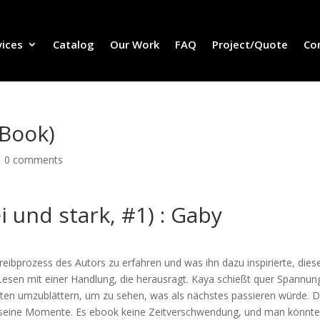
vices
Catalog
Our Work
FAQ
Project/Quote
Co
-Book)
|
0 comments
i und stark, #1) : Gaby
reibprozess des Autors zu erfahren und was ihn dazu inspirierte, dies
 Lesen mit einer Handlung, die herausragt. Kaya schießt quer Spannun
eiten umzublättern, um zu sehen, was als nächstes passieren würde. 
at seine Momente. Es ebook keine Zeitverschwendung, und man könnt