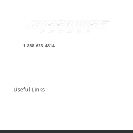
1-888-633-4814
bosshousepromotions@gmail.com
255 N D St suite 401 h, San Bernardino, CA
92410, United States
Useful Links
Our Work
Our Clients