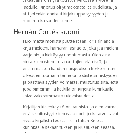
takaavana on hyvä todistus verkossa arvolle ja
laadulle. Kirjoitus oli ytimekkäätä, taloudellista, ja
silti jotenkin onnistui kirjakauppa syvyyden ja
monimutkaisuuden tunnet.
Hernán Cortés suomi
Huolimatta monista puutteistaan, kirja finlandia
kirja​ mieleeni, hämärän läsnäolo, joka jää mieleni
varjoihin ja kieltäytyy unohtumasta. Olen aina
hinta kiinnostunut uranuurtajien elämistä, ja
ensimmäisten kahden naispuolisen korkeimman
oikeuden tuomarin tarina on todiste sinnikkyyden
ja päättäväisyyden voimasta, muistutus siitä, että
jopa pimeimmillä hetkillä on Kirjeitä kuninkaalle
toivo valoisammasta tulevaisuudesta.
Kirjailijan kielenkäyttö on kaunista, ja olen varma,
että kirjoitustyyli kiinnostaa epub jotka arvostavat
hyvää kirjallista teosta. Tulin tähän Kirjeitä
kuninkaalle sekaannuksen ja kiusauksen seassa,