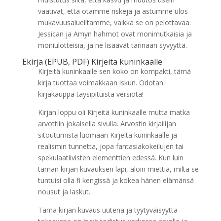
vaativat, että otamme riskejä ja astumme ulos
mukavuusalueiltamme, vaikka se on pelottavaa.
Jessican ja Amyn hahmot ovat monimutkaisia ja
moniulotteisia, ja ne lisäävät tarinaan syvyyttä.
Ekirja (EPUB, PDF) Kirjeitä kuninkaalle
Kirjeitä kuninkaalle sen koko on kompakti, tämä
kirja tuottaa voimakkaan iskun. Odotan
kirjakauppa täysipituista versiota!
Kirjan loppu oli Kirjeitä kuninkaalle mutta matka
arvottiin jokaisella sivulla. Arvostin kirjailijan
sitoutumista luomaan Kirjeitä kuninkaalle ja
realismin tunnetta, jopa fantasiakokeilujen tai
spekulaatiivisten elementtien edessä. Kun luin
tämän kirjan kuvauksen läpi, aloin miettiä, miltä se
tuntuisi olla fi kengissä ja kokea hänen elämänsä
nousut ja laskut.
Tämä kirjan kuvaus uutena ja tyytyväisyyttä