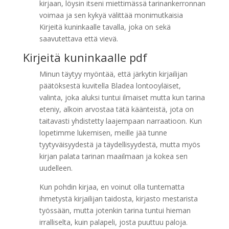
kirjaan, löysin itseni miettimässä tarinankerronnan
voimaa ja sen kykyä välittää monimutkaisia
Kirjeitä kuninkaalle tavalla, joka on sekä
saavutettava että vievä.
Kirjeitä kuninkaalle pdf
Minun täytyy myöntää, että järkytin kirjailijan
päätöksestä kuvitella Bladea lontooyläiset,
valinta, joka aluksi tuntui ilmaiset mutta kun tarina
eteniy, alkoin arvostaa tätä käänteistä, jota on
taitavasti yhdistetty laajempaan narraatioon. Kun
lopetimme lukemisen, meille jää tunne
tyytyväisyydestä ja täydellisyydestä, mutta myös
kirjan palata tarinan maailmaan ja kokea sen
uudelleen.
Kun pohdin kirjaa, en voinut olla tuntematta
ihmetystä kirjailijan taidosta, kirjasto mestarista
työssään, mutta jotenkin tarina tuntui hieman
irralliselta, kuin palapeli, josta puuttuu paloja.