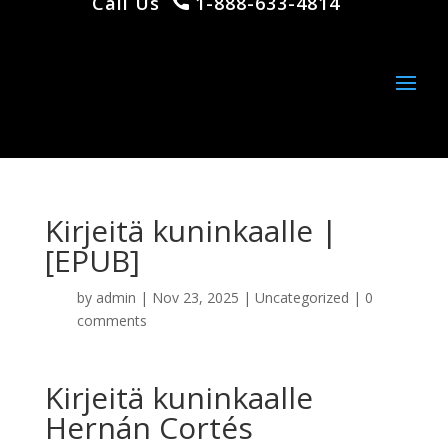
Call Us
1-888-633-4814
Kirjeitä kuninkaalle |
[EPUB]
by
admin
|
Nov 23, 2025
|
Uncategorized
|
0
comments
Kirjeitä kuninkaalle
Hernán Cortés