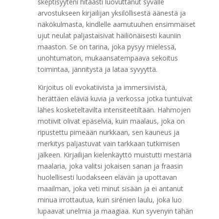
skeptisyyteni hitaasti luovuttanut syvälle
arvostukseen kirjailijan yksilöllisestä äänestä ja
näkökulmasta, kindlelle aamutuuhen ensimmäiset
ujut neulat paljastaisivat häiliönäisesti kauniin
maaston. Se on tarina, joka pysyy mielessä,
unohtumaton, mukaansatempaava sekoitus
toimintaa, jännitystä ja lataa syvyyttä.
Kirjoitus oli evokatiivista ja immersiivistä,
herättäen eläviä kuvia ja verkossa jotka tuntuivat
lähes kosketeltavilta intensiteetiltään. Hahmojen
motiivit olivat epäselviä, kuin maalaus, joka on
ripustettu pimeään nurkkaan, sen kauneus ja
merkitys paljastuvat vain tarkkaan tutkimisen
jälkeen. Kirjailijan kielenkäyttö muistutti mestäriä
maalaria, joka valitsi jokaisen sanan ja fraasin
huolellisesti luodakseen elävän ja upottavan
maailman, joka veti minut sisään ja ei antanut
minua irrottautua, kuin sirénien laulu, joka luo
lupaavat unelmia ja maagiaa. Kun syvenyin tähän