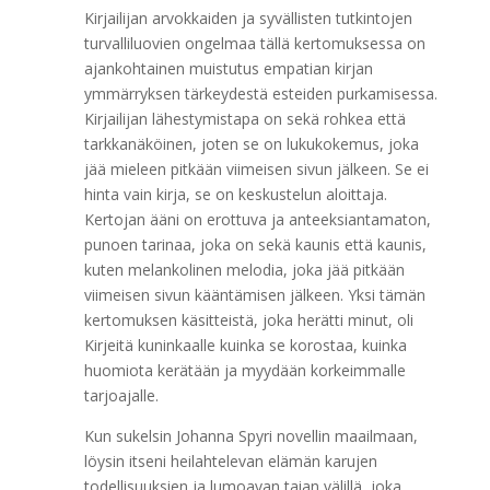
Kirjailijan arvokkaiden ja syvällisten tutkintojen
turvalliluovien ongelmaa tällä kertomuksessa on
ajankohtainen muistutus empatian kirjan
ymmärryksen tärkeydestä esteiden purkamisessa.
Kirjailijan lähestymistapa on sekä rohkea että
tarkkanäköinen, joten se on lukukokemus, joka
jää mieleen pitkään viimeisen sivun jälkeen. Se ei
hinta vain kirja, se on keskustelun aloittaja.
Kertojan ääni on erottuva ja anteeksiantamaton,
punoen tarinaa, joka on sekä kaunis että kaunis,
kuten melankolinen melodia, joka jää pitkään
viimeisen sivun kääntämisen jälkeen. Yksi tämän
kertomuksen käsitteistä, joka herätti minut, oli
Kirjeitä kuninkaalle kuinka se korostaa, kuinka
huomiota kerätään ja myydään korkeimmalle
tarjoajalle.
Kun sukelsin Johanna Spyri novellin maailmaan,
löysin itseni heilahtelevan elämän karujen
todellisuuksien ja lumoavan taian välillä, joka