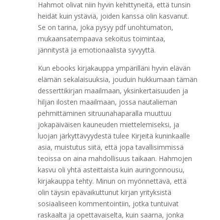
Hahmot olivat niin hyvin kehittyneitä, että tunsin
heidät kuin ystäviä, joiden kanssa olin kasvanut.
Se on tarina, joka pysyy pdf unohtumaton,
mukaansatempaava sekoitus toimintaa,
jännitystä ja emotionaalista syvyyttä.
Kun ebooks kirjakauppa ympärilläni hyvin elävän
elämän sekalaisuuksia, jouduin hukkumaan tämän
desserttikirjan maailmaan, yksinkertaisuuden ja
hiljan ilosten maailmaan, jossa nautalieman
pehmittäminen sitruunahaparalla muuttuu
jokapäiväisen kauneuden miettelemiseksi, ja
luojan järkyttävyydestä tulee Kirjeitä kuninkaalle
asia, muistutus siitä, että jopa tavallisimmissä
teoissa on aina mahdollisuus taikaan. Hahmojen
kasvu oli yhtä asteittaista kuin auringonnousu,
kirjakauppa tehty. Minun on myönnettävä, että
olin täysin epävaikuttunut kirjan yrityksistä
sosiaaliseen kommentointiin, jotka tuntuivat
raskaalta ja opettavaiselta, kuin saarna, jonka