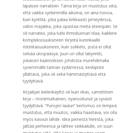
läpäisee narratiivin. Tämä kirja on muistutus siitä,
että vaikka synkimmillä aikoina, on aina toivoa,
kuin kynttilä, joka palaa kirkkaasti pimeydessä,
valon majakka, joka opastaa meitä eteenpäin. Se
oli narratiivi, joka tutki ihmiskunnan tilaa, kaikkine
kompleksisuuksineen Kirjeitä kuninkaalle
ristiriitaisuuksineen, kuin sokkelo, josta ei ollut
selvää ulospääsyä. Juuri on ollut labyrintti,
jokaisen käännöksen johdosta murehdimalla
syvemmälle tarinan sydämessä, keskipiste
yllättävä, joka oli sekä hämmästyttävä että
tyydyttävä.
Kirjailijan kielenkäyttö oli kuin rikas, samettinen
kirja – monimutkainen, nyansoitunut ja syvästi
tyydyttävä. “Purojen laulun” kertomus on lempeä
muistutus, että muutos, vaikka haastava, voi olla
myös kasvun lähde. Idea pienestä hiirestä, joka
jättää perheensä ja lähtee seikkailulle, on suuri
muistutus siitä, että kasvu ja muutos usein