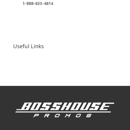
1-888-633-4814
bosshousepromotions@gmail.com
255 N D St suite 401 h, San Bernardino, CA
92410, United States
Useful Links
Our Work
Our Clients