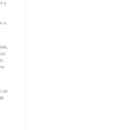
es y
Our Work
Our Clients
ue a
tida,
cta
do
 no
mo un
 de