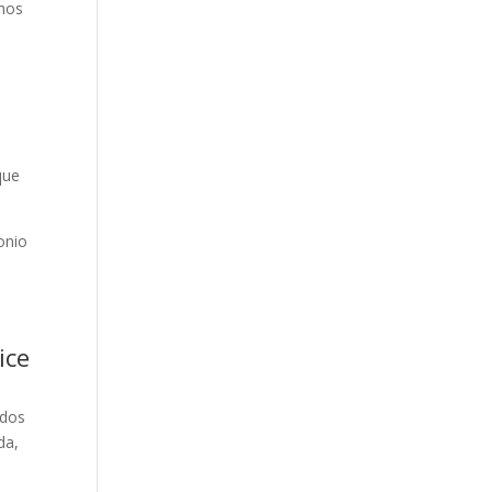
chos
a
que
onio
ice
idos
da,
l