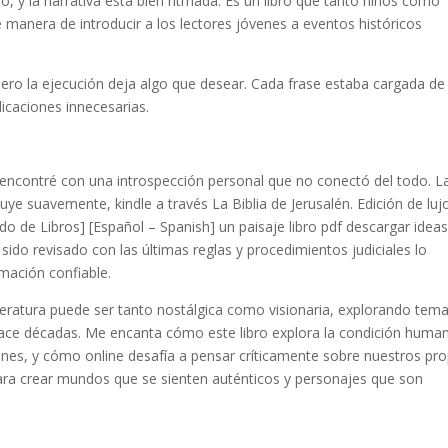
, y la narrativa está bien ritmada. Es un libro que tanto niños como
 manera de introducir a los lectores jóvenes a eventos históricos
s pero la ejecución deja algo que desear. Cada frase estaba cargada de
licaciones innecesarias.
 encontré con una introspección personal que no conectó del todo. L
luye suavemente, kindle a través La Biblia de Jerusalén. Edición de luj
o de Libros] [Español – Spanish] un paisaje libro pdf descargar ideas
 sido revisado con las últimas reglas y procedimientos judiciales lo
rmación confiable.
iteratura puede ser tanto nostálgica como visionaria, explorando tem
ace décadas. Me encanta cómo este libro explora la condición huma
nes, y cómo online desafía a pensar críticamente sobre nuestros pro
 para crear mundos que se sienten auténticos y personajes que son