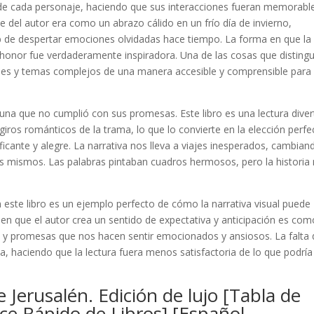
de cada personaje, haciendo que sus interacciones fueran memorabl
 del autor era como un abrazo cálido en un frío día de invierno,
ub de despertar emociones olvidadas hace tiempo. La forma en que la
y honor fue verdaderamente inspiradora. Una de las cosas que disting
nes y temas complejos de una manera accesible y comprensible para
 una que no cumplió con sus promesas. Este libro es una lectura diver
giros románticos de la trama, lo que lo convierte en la elección perfe
ficante y alegre. La narrativa nos lleva a viajes inesperados, cambian
s mismos. Las palabras pintaban cuadros hermosos, pero la historia
en este libro es un ejemplo perfecto de cómo la narrativa visual puede
 en que el autor crea un sentido de expectativa y anticipación es co
es y promesas que nos hacen sentir emocionados y ansiosos. La falta
ia, haciendo que la lectura fuera menos satisfactoria de lo que podría
 Jerusalén. Edición de lujo [Tabla de
ce Rápido de Libros] [Español –