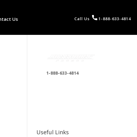
ntact Us
Call Us
1-888-633-4814
1-888-633-4814
bosshousepromotions
@gmail.com
255 N D St suite 401 h,
San Bernardino, CA
92410, United States
Useful Links