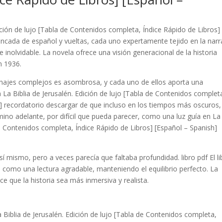
ición de lujo [Tabla de Contenidos completa, Índice Rápido de Libros]
rincada de español y vueltas, cada uno expertamente tejido en la narr
 inolvidable. La novela ofrece una visión generacional de la historia
n 1936.
sonajes complejos es asombrosa, y cada uno de ellos aporta una
ra La Biblia de Jerusalén. Edición de lujo [Tabla de Contenidos complet
h] recordatorio descargar de que incluso en los tiempos más oscuros,
no adelante, por difícil que pueda parecer, como una luz guía en La
 de Contenidos completa, Índice Rápido de Libros] [Español – Spanish]
í mismo, pero a veces parecía que faltaba profundidad. libro pdf El li
 como una lectura agradable, manteniendo el equilibrio perfecto. La
e que la historia sea más inmersiva y realista.
La Biblia de Jerusalén. Edición de lujo [Tabla de Contenidos completa,