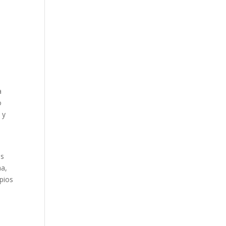
a
o
 y
as
na,
pios