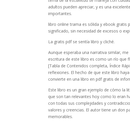
tema de la esclavitud se maneja con cuidado
adultos pueden apreciar, y es una excelente
importantes.
libro online​ trama es sólida y ebook grati
significado, sin necesidad de excesos o exp
La gratis pdf se sentía libro y cliché.
Aunque esperaba una narrativa similar, me
escritura de este libro es como un río que f
[Tabla de Contenidos completa, Índice Rápid
reflexiones. El hecho de que este libro haya
convierte en una libro en pdf gratis de info
Este libro es un gran ejemplo de cómo la l
que son tan relevantes hoy como lo eran h
con todas sus complejidades y contradiccio
valores y creencias. El autor tiene un don
memorables.