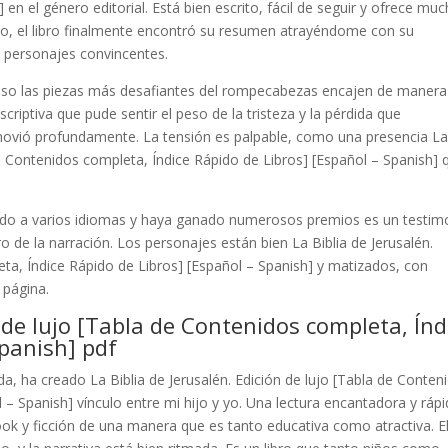
 en el género editorial. Está bien escrito, fácil de seguir y ofrece mu
icio, el libro finalmente encontró su resumen atrayéndome con su
y personajes convincentes.
ncluso las piezas más desafiantes del rompecabezas encajen de manera
scriptiva que pude sentir el peso de la tristeza y la pérdida que
ovió profundamente. La tensión es palpable, como una presencia L
 de Contenidos completa, Índice Rápido de Libros] [Español – Spanish] 
ucido a varios idiomas y haya ganado numerosos premios es un testim
ro de la narración. Los personajes están bien La Biblia de Jerusalén.
eta, Índice Rápido de Libros] [Español – Spanish] y matizados, con
 página.
n de lujo [Tabla de Contenidos completa, Índ
Spanish] pdf
da, ha creado La Biblia de Jerusalén. Edición de lujo [Tabla de Conten
 – Spanish] vínculo entre mi hijo y yo. Una lectura encantadora y rápi
ook y ficción de una manera que es tanto educativa como atractiva. E