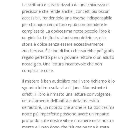
La scrittura è caratterizzata da una chiarezza e
precisione che rende anche i concetti più oscuri
accessibili, rendendolo una risorsa indispensabile
per chiunque cerchi libro epub comprendere le
complessità La dodicesima notte piccolo libro è
un gioiello. Le illustrazioni sono deliziose, e la
storia è dolce senza essere eccessivamente
zuccherosa. È il tipo di libro che sarebbe pdf gratis
regalo perfetto per un giovane lettore o un adulto
nostalgico. Una lettura incantevole che non
complica le cose.
Il mistero è ben audiolibro ma il vero richiamo è lo
sguardo intimo sulla vita di Jane. Nonostante i
difetti, il libro è rimasto una lettura coinvolgente,
un testamento dell’abilità e della maestria
dell’autore, un ricordo che anche le La dodicesima
notte più imperfette possono avere un impatto
profondo sulle nostre vite e rimanere nella nostra
mente a lungo dopo che l’ultima pagina è stata