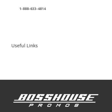
1-888-633-4814
bosshousepromotions@gmail.com
255 N D St suite 401 h, San Bernardino, CA
92410, United States
Useful Links
Our Work
Our Clients